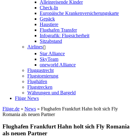
Alleinreisende Kinder
Check-In
Europäische Krankenversicherungskarte
Gepäck
Haustiere
Flughafen Transfer
Infografik: Flugsicherheit
Sitzabstand
Airlines
Star Alliance
SkyTeam
oneworld Alliance
Fluggastrecht
Flugstornierung
Flughäfen
Flugstrecken
Währungen und Bargeld
Flüge News
Flüge.de
»
News
» Flughafen Frankfurt Hahn holt sich Fly
Romania als neuen Partner
Flughafen Frankfurt Hahn holt sich Fly Romania
als neuen Partner