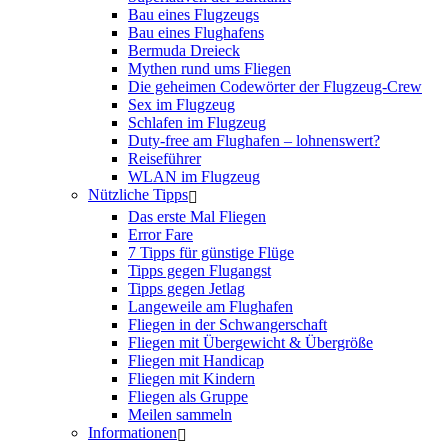
Bau eines Flugzeugs
Bau eines Flughafens
Bermuda Dreieck
Mythen rund ums Fliegen
Die geheimen Codewörter der Flugzeug-Crew
Sex im Flugzeug
Schlafen im Flugzeug
Duty-free am Flughafen – lohnenswert?
Reiseführer
WLAN im Flugzeug
Nützliche Tipps
Das erste Mal Fliegen
Error Fare
7 Tipps für günstige Flüge
Tipps gegen Flugangst
Tipps gegen Jetlag
Langeweile am Flughafen
Fliegen in der Schwangerschaft
Fliegen mit Übergewicht & Übergröße
Fliegen mit Handicap
Fliegen mit Kindern
Fliegen als Gruppe
Meilen sammeln
Informationen