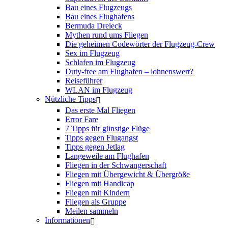
Bau eines Flugzeugs
Bau eines Flughafens
Bermuda Dreieck
Mythen rund ums Fliegen
Die geheimen Codewörter der Flugzeug-Crew
Sex im Flugzeug
Schlafen im Flugzeug
Duty-free am Flughafen – lohnenswert?
Reiseführer
WLAN im Flugzeug
Nützliche Tipps
Das erste Mal Fliegen
Error Fare
7 Tipps für günstige Flüge
Tipps gegen Flugangst
Tipps gegen Jetlag
Langeweile am Flughafen
Fliegen in der Schwangerschaft
Fliegen mit Übergewicht & Übergröße
Fliegen mit Handicap
Fliegen mit Kindern
Fliegen als Gruppe
Meilen sammeln
Informationen