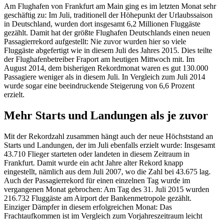
Am Flughafen von Frankfurt am Main ging es im letzten Monat sehr
geschäftig zu: Im Juli, traditionell der Höhepunkt der Urlaubssaison
in Deutschland, wurden dort insgesamt 6,2 Millionen Fluggäste
gezählt. Damit hat der größte Flughafen Deutschlands einen neuen
Passagierrekord aufgestellt: Nie zuvor wurden hier so viele
Fluggäste abgefertigt wie in diesem Juli des Jahres 2015. Dies teilte
der Flughafenbetreiber Fraport am heutigen Mittwoch mit. Im
August 2014, dem bisherigen Rekordmonat waren es gut 130.000
Passagiere weniger als in diesem Juli. In Vergleich zum Juli 2014
wurde sogar eine beeindruckende Steigerung von 6,6 Prozent
erzielt.
Mehr Starts und Landungen als je zuvor
Mit der Rekordzahl zusammen hängt auch der neue Höchststand an
Starts und Landungen, der im Juli ebenfalls erzielt wurde: Insgesamt
43.710 Flieger starteten oder landeten in diesem Zeitraum in
Frankfurt. Damit wurde ein acht Jahre alter Rekord knapp
eingestellt, nämlich aus dem Juli 2007, wo die Zahl bei 43.675 lag.
Auch der Passagierrekord für einen einzelnen Tag wurde im
vergangenen Monat gebrochen: Am Tag des 31. Juli 2015 wurden
216.732 Fluggäste am Airport der Bankenmetropole gezählt.
Einziger Dämpfer in diesem erfolgreichen Monat: Das
Frachtaufkommen ist im Vergleich zum Vorjahreszeitraum leicht