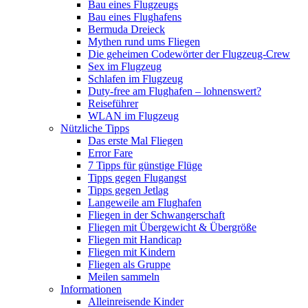
Bau eines Flugzeugs
Bau eines Flughafens
Bermuda Dreieck
Mythen rund ums Fliegen
Die geheimen Codewörter der Flugzeug-Crew
Sex im Flugzeug
Schlafen im Flugzeug
Duty-free am Flughafen – lohnenswert?
Reiseführer
WLAN im Flugzeug
Nützliche Tipps
Das erste Mal Fliegen
Error Fare
7 Tipps für günstige Flüge
Tipps gegen Flugangst
Tipps gegen Jetlag
Langeweile am Flughafen
Fliegen in der Schwangerschaft
Fliegen mit Übergewicht & Übergröße
Fliegen mit Handicap
Fliegen mit Kindern
Fliegen als Gruppe
Meilen sammeln
Informationen
Alleinreisende Kinder