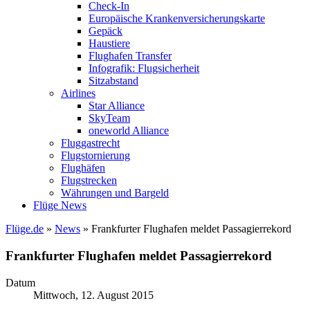
Check-In
Europäische Krankenversicherungskarte
Gepäck
Haustiere
Flughafen Transfer
Infografik: Flugsicherheit
Sitzabstand
Airlines
Star Alliance
SkyTeam
oneworld Alliance
Fluggastrecht
Flugstornierung
Flughäfen
Flugstrecken
Währungen und Bargeld
Flüge News
Flüge.de
»
News
» Frankfurter Flughafen meldet Passagierrekord
Frankfurter Flughafen meldet Passagierrekord
Datum
Mittwoch, 12. August 2015