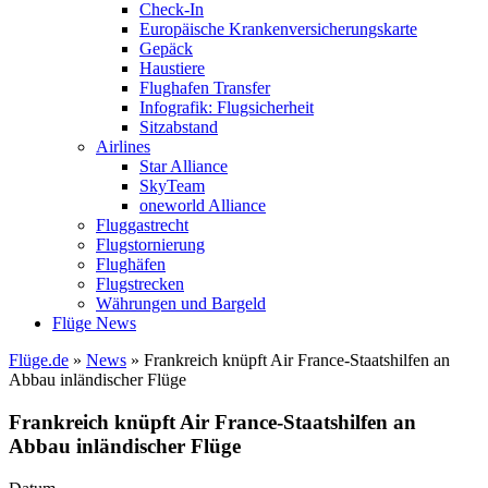
Check-In
Europäische Krankenversicherungskarte
Gepäck
Haustiere
Flughafen Transfer
Infografik: Flugsicherheit
Sitzabstand
Airlines
Star Alliance
SkyTeam
oneworld Alliance
Fluggastrecht
Flugstornierung
Flughäfen
Flugstrecken
Währungen und Bargeld
Flüge News
Flüge.de
»
News
» Frankreich knüpft Air France-Staatshilfen an
Abbau inländischer Flüge
Frankreich knüpft Air France-Staatshilfen an
Abbau inländischer Flüge