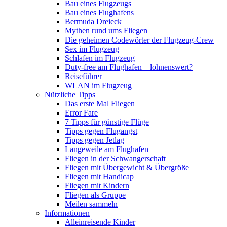
Bau eines Flugzeugs
Bau eines Flughafens
Bermuda Dreieck
Mythen rund ums Fliegen
Die geheimen Codewörter der Flugzeug-Crew
Sex im Flugzeug
Schlafen im Flugzeug
Duty-free am Flughafen – lohnenswert?
Reiseführer
WLAN im Flugzeug
Nützliche Tipps
Das erste Mal Fliegen
Error Fare
7 Tipps für günstige Flüge
Tipps gegen Flugangst
Tipps gegen Jetlag
Langeweile am Flughafen
Fliegen in der Schwangerschaft
Fliegen mit Übergewicht & Übergröße
Fliegen mit Handicap
Fliegen mit Kindern
Fliegen als Gruppe
Meilen sammeln
Informationen
Alleinreisende Kinder