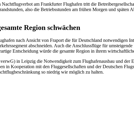
achtflugverbot am Frankfurter Flughafen tritt die Betreibergesellsch
randstunden, also die Betriebsstunden am frühen Morgen und späten Abe
gesamte Region schwächen
ghafen nach Ansicht von Fraport die für Deutschland notwendigen Inter
kehrssegment abschneiden. Auch die Anschlussflüge für umsteigende P
erartige Entscheidung würde die gesamte Region in ihrem wirtschaftlic
verwG) in Leipzig die Notwendigkeit zum Flughafenausbau und der Erw
gaben in Kooperation mit den Fluggesellschaften und der Deutschen Fl
tflugbeschränkung so niedrig wie möglich zu halten.