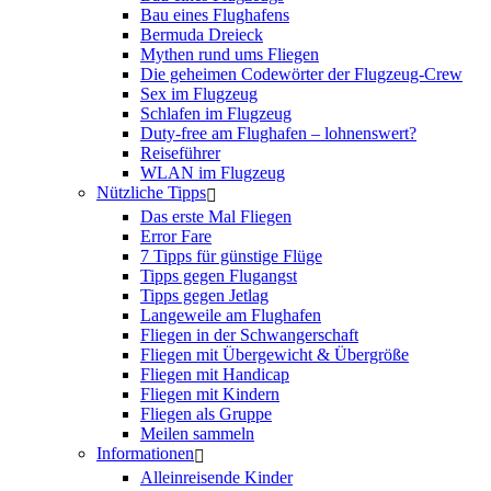
Bau eines Flughafens
Bermuda Dreieck
Mythen rund ums Fliegen
Die geheimen Codewörter der Flugzeug-Crew
Sex im Flugzeug
Schlafen im Flugzeug
Duty-free am Flughafen – lohnenswert?
Reiseführer
WLAN im Flugzeug
Nützliche Tipps
Das erste Mal Fliegen
Error Fare
7 Tipps für günstige Flüge
Tipps gegen Flugangst
Tipps gegen Jetlag
Langeweile am Flughafen
Fliegen in der Schwangerschaft
Fliegen mit Übergewicht & Übergröße
Fliegen mit Handicap
Fliegen mit Kindern
Fliegen als Gruppe
Meilen sammeln
Informationen
Alleinreisende Kinder