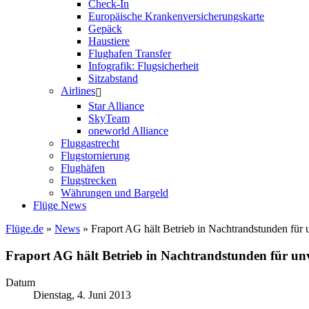
Check-In
Europäische Krankenversicherungskarte
Gepäck
Haustiere
Flughafen Transfer
Infografik: Flugsicherheit
Sitzabstand
Airlines
Star Alliance
SkyTeam
oneworld Alliance
Fluggastrecht
Flugstornierung
Flughäfen
Flugstrecken
Währungen und Bargeld
Flüge News
Flüge.de
»
News
» Fraport AG hält Betrieb in Nachtrandstunden für 
Fraport AG hält Betrieb in Nachtrandstunden für un
Datum
Dienstag, 4. Juni 2013