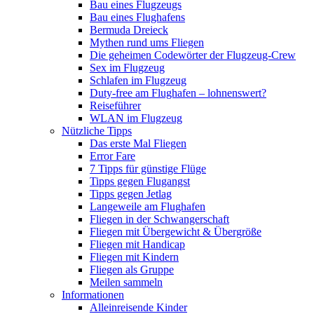
Bau eines Flugzeugs
Bau eines Flughafens
Bermuda Dreieck
Mythen rund ums Fliegen
Die geheimen Codewörter der Flugzeug-Crew
Sex im Flugzeug
Schlafen im Flugzeug
Duty-free am Flughafen – lohnenswert?
Reiseführer
WLAN im Flugzeug
Nützliche Tipps
Das erste Mal Fliegen
Error Fare
7 Tipps für günstige Flüge
Tipps gegen Flugangst
Tipps gegen Jetlag
Langeweile am Flughafen
Fliegen in der Schwangerschaft
Fliegen mit Übergewicht & Übergröße
Fliegen mit Handicap
Fliegen mit Kindern
Fliegen als Gruppe
Meilen sammeln
Informationen
Alleinreisende Kinder