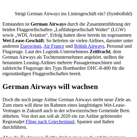
Steigt German Airways ins Liniengeschäft ein? (Symbolbild)
Entstanden ist
German Airways
durch die Zusammenführung der
beiden Fluggesellschaften „Luftfahrgesellschaft Walter“ (LGW)
sowie „WDL Aviation“. Erfolg hatten diese bereits im sogenannten
Wet-Lease-Geschäft
. So lieferten sie vielen Airlines, darunter unter
anderem
Eurowings
,
Air France
und
British Airways
, Personal und
Flugzeuge. Laut des Logistik-Unternehmens
Zeitfracht
, dem
German Airways als Tochterunternehmen angehört, stellten die
benannten Leasing-Airlines mehrere Passagiermaschinen und
zahlreiche Flugzeuge des Typs Bombardier DHC-8-400 für die
eigenständigen Fluggesellschaften bereit.
German Airways will wachsen
Doch die noch junge Airline German Airways strebt neue Ziele an.
Zum einen will diese im Rahmen eines langfristigen Wet-Lease-
Vertrages in Zukunft auch in der schweizerischen Gemeinde Bern
abheben. Von dort aus soll ab 2020 ein zur Airline gehörender
Regionaljet
Flüge nach Griechenland
, Spanien und Italien
durchführen.