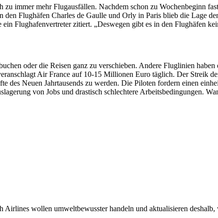
ich zu immer mehr Flugausfällen. Nachdem schon zu Wochenbeginn fast 
en Flughäfen Charles de Gaulle und Orly in Paris blieb die Lage denn
in Flughafenvertreter zitiert. „Deswegen gibt es in den Flughäfen kei
uchen oder die Reisen ganz zu verschieben. Andere Fluglinien haben d
 veranschlagt Air France auf 10-15 Millionen Euro täglich. Der Streik
te des Neuen Jahrtausends zu werden. Die Piloten fordern einen einheit
uslagerung von Jobs und drastisch schlechtere Arbeitsbedingungen. Wan
 Airlines wollen umweltbewusster handeln und aktualisieren deshalb, w