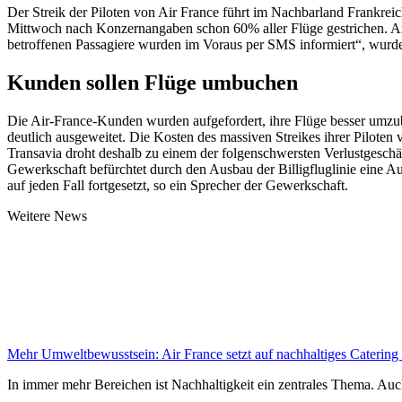
Der Streik der Piloten von Air France führt im Nachbarland Frankre
Mittwoch nach Konzernangaben schon 60% aller Flüge gestrichen. An d
betroffenen Passagiere wurden im Voraus per SMS informiert“, wurde e
Kunden sollen Flüge umbuchen
Die Air-France-Kunden wurden aufgefordert, ihre Flüge besser umzub
deutlich ausgeweitet. Die Kosten des massiven Streikes ihrer Piloten
Transavia droht deshalb zu einem der folgenschwersten Verlustgeschäf
Gewerkschaft befürchtet durch den Ausbau der Billigfluglinie eine A
auf jeden Fall fortgesetzt, so ein Sprecher der Gewerkschaft.
Weitere News
Mehr Umweltbewusstsein: Air France setzt auf nachhaltiges Catering
In immer mehr Bereichen ist Nachhaltigkeit ein zentrales Thema. Auch