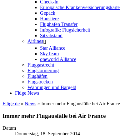
Check-In
Europäische Krankenversicherungskarte
Gepäck
Haustiere
Flughafen Transfer
Infografik: Flugsicherheit
Sitzabstand
Airlines
Star Alliance
SkyTeam
oneworld Alliance
Fluggastrecht
Flugstornierung
Flughäfen
Flugstrecken
Währungen und Bargeld
Flüge News
Flüge.de
»
News
» Immer mehr Flugausfälle bei Air France
Immer mehr Flugausfälle bei Air France
Datum
Donnerstag, 18. September 2014