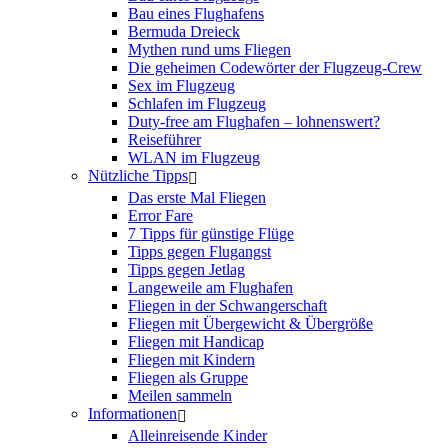
Bau eines Flughafens
Bermuda Dreieck
Mythen rund ums Fliegen
Die geheimen Codewörter der Flugzeug-Crew
Sex im Flugzeug
Schlafen im Flugzeug
Duty-free am Flughafen – lohnenswert?
Reiseführer
WLAN im Flugzeug
Nützliche Tipps
Das erste Mal Fliegen
Error Fare
7 Tipps für günstige Flüge
Tipps gegen Flugangst
Tipps gegen Jetlag
Langeweile am Flughafen
Fliegen in der Schwangerschaft
Fliegen mit Übergewicht & Übergröße
Fliegen mit Handicap
Fliegen mit Kindern
Fliegen als Gruppe
Meilen sammeln
Informationen
Alleinreisende Kinder