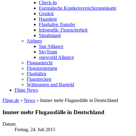
Check-In
Europäische Krankenversicherungskarte
Gepäck
Haustiere
Flughafen Transfer
Infografik: Flugsicherheit
Sitzabstand
Airlines
Star Alliance
SkyTeam
oneworld Alliance
Fluggastrecht
Flugstornierung
Flughäfen
Flugstrecken
Währungen und Bargeld
Flüge News
Flüge.de
»
News
» Immer mehr Flugausfälle in Deutschland
Immer mehr Flugausfälle in Deutschland
Datum
Freitag, 24. Juli 2015