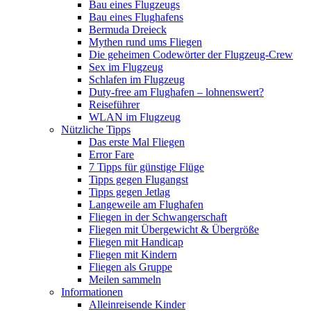
Bau eines Flugzeugs
Bau eines Flughafens
Bermuda Dreieck
Mythen rund ums Fliegen
Die geheimen Codewörter der Flugzeug-Crew
Sex im Flugzeug
Schlafen im Flugzeug
Duty-free am Flughafen – lohnenswert?
Reiseführer
WLAN im Flugzeug
Nützliche Tipps
Das erste Mal Fliegen
Error Fare
7 Tipps für günstige Flüge
Tipps gegen Flugangst
Tipps gegen Jetlag
Langeweile am Flughafen
Fliegen in der Schwangerschaft
Fliegen mit Übergewicht & Übergröße
Fliegen mit Handicap
Fliegen mit Kindern
Fliegen als Gruppe
Meilen sammeln
Informationen
Alleinreisende Kinder