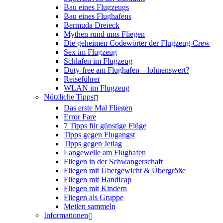
Bau eines Flugzeugs
Bau eines Flughafens
Bermuda Dreieck
Mythen rund ums Fliegen
Die geheimen Codewörter der Flugzeug-Crew
Sex im Flugzeug
Schlafen im Flugzeug
Duty-free am Flughafen – lohnenswert?
Reiseführer
WLAN im Flugzeug
Nützliche Tipps
Das erste Mal Fliegen
Error Fare
7 Tipps für günstige Flüge
Tipps gegen Flugangst
Tipps gegen Jetlag
Langeweile am Flughafen
Fliegen in der Schwangerschaft
Fliegen mit Übergewicht & Übergröße
Fliegen mit Handicap
Fliegen mit Kindern
Fliegen als Gruppe
Meilen sammeln
Informationen