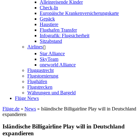
Alleinreisende Kinder
Check-In
Europäische Krankenversicherungskarte
Gepäck
Haustiere
Flughafen Transfer
Infografik: Flugsicherheit
Sitzabstand
Airlines
Star Alliance
SkyTeam
oneworld Alliance
Fluggastrecht
Flugstornierung
Flughäfen
Flugstrecken
Währungen und Bargeld
Flüge News
Flüge.de
»
News
» Isländische Billigairline Play will in Deutschland
expandieren
Isländische Billigairline Play will in Deutschland
expandieren