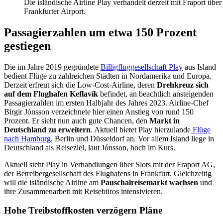
Die isländische Airline Play verhandelt derzeit mit Fraport über
Frankfurter Airport.
Passagierzahlen um etwa 150 Prozent
gestiegen
Die im Jahre 2019 gegründete
Billigfluggesellschaft Play
aus Island
bedient Flüge zu zahlreichen Städten in Nordamerika und Europa.
Derzeit erfreut sich die Low-Cost-Airline, deren
Drehkreuz sich
auf dem Flughafen Keflavík
befindet, an beachtlich ansteigenden
Passagierzahlen im ersten Halbjahr des Jahres 2023. Airline-Chef
Birgir Jónsson verzeichnete hier einen Anstieg von rund 150
Prozent. Er sieht nun auch gute Chancen, den
Markt in
Deutschland zu erweitern
. Aktuell bietet Play hierzulande
Flüge
nach Hamburg
, Berlin und Düsseldorf an. Vor allem Island liege in
Deutschland als Reiseziel, laut Jónsson, hoch im Kurs.
Aktuell steht Play in Verhandlungen über Slots mit der Fraport AG,
der Betreibergesellschaft des Flughafens in Frankfurt. Gleichzeitig
will die isländische Airline am
Pauschalreisemarkt wachsen
und
ihre Zusammenarbeit mit Reisebüros intensivieren.
Hohe Treibstoffkosten verzögern Pläne