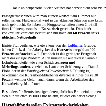
Das Kabinenpersonal vieler Airlines hat derzeit nicht sehr viel z
Passagiermaschinen wird man zurzeit weltweit am Himmel nur
selten sehen. Flugpersonal wird in der aktuellen Situation also kaum
noch gebraucht. So haben die Fluggesellschaften einen Großteil
ihres Kabinenpersonals in
Kurzarbeit
geschickt. Dies heißt
konkret: Ihr Verdienst beläuft sich nur noch auf
60 Prozent ihres
üblichen Nettogehalts
.
Einige Flugbegleiter, wie etwa jene von der
Lufthansa
-Gruppe,
haben Glück, da ihr Arbeitgeber das
Kurzarbeitergeld auf 90
Prozent aufstocken
will. Dennoch ist das geringere Festgehalt
nicht das einzige Problem. Auch müssen sie auf diverse variable
Lohnbestandteile, wie etwa
Schichtzulagen und
Mehrflugstunden
, verzichten. Laut einer Schätzung von Daniel
Flohr, der in der
Flugbegleiter-Gewerkschaft UFO
tätig ist,
bekommen die Kurzarbeit-Mitarbeiter diverser Airlines bis zu 30
Prozent weniger Geld – auch dann, wenn der Arbeitgeber das
Kurzarbeitergeld aufstockt.
Besonders für Berufseinsteiger, deren jährliches Bruttoeinkommen
sich nur auf etwa 19.000 Euro beläuft, ist dies ein harter Schlag.
Härtefallfonds sollen Existenzschwierigkeiten