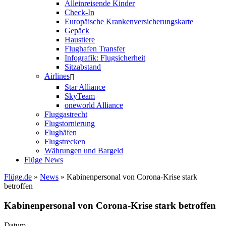
Alleinreisende Kinder
Check-In
Europäische Krankenversicherungskarte
Gepäck
Haustiere
Flughafen Transfer
Infografik: Flugsicherheit
Sitzabstand
Airlines
Star Alliance
SkyTeam
oneworld Alliance
Fluggastrecht
Flugstornierung
Flughäfen
Flugstrecken
Währungen und Bargeld
Flüge News
Flüge.de
»
News
» Kabinenpersonal von Corona-Krise stark
betroffen
Kabinenpersonal von Corona-Krise stark betroffen
Datum