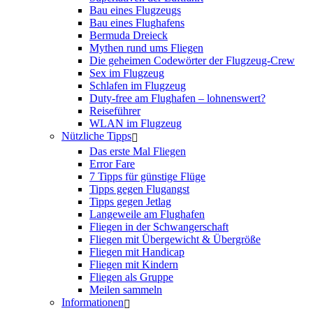
Bau eines Flugzeugs
Bau eines Flughafens
Bermuda Dreieck
Mythen rund ums Fliegen
Die geheimen Codewörter der Flugzeug-Crew
Sex im Flugzeug
Schlafen im Flugzeug
Duty-free am Flughafen – lohnenswert?
Reiseführer
WLAN im Flugzeug
Nützliche Tipps
Das erste Mal Fliegen
Error Fare
7 Tipps für günstige Flüge
Tipps gegen Flugangst
Tipps gegen Jetlag
Langeweile am Flughafen
Fliegen in der Schwangerschaft
Fliegen mit Übergewicht & Übergröße
Fliegen mit Handicap
Fliegen mit Kindern
Fliegen als Gruppe
Meilen sammeln
Informationen