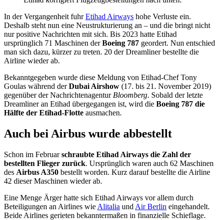
In der Vergangenheit fuhr
Etihad Airways
hohe Verluste ein.
Deshalb steht nun eine Neustrukturierung an – und die bringt nicht
nur positive Nachrichten mit sich. Bis 2023 hatte Etihad
ursprünglich 71 Maschinen der
Boeing 787
geordert. Nun entschied
man sich dazu, kürzer zu treten. 20 der Dreamliner bestellte die
Airline wieder ab.
Bekanntgegeben wurde diese Meldung von Etihad-Chef Tony
Goulas während der
Dubai Airshow
(17. bis 21. November 2019)
gegenüber der Nachrichtenagentur
Bloomberg
. Sobald der letzte
Dreamliner an Etihad übergegangen ist, wird die
Boeing 787 die
Hälfte der Etihad-Flotte
ausmachen.
Auch bei Airbus wurde abbestellt
Schon im Februar
schraubte Etihad Airways die Zahl der
bestellten Flieger zurück
. Ursprünglich waren auch 62 Maschinen
des
Airbus A350
bestellt worden. Kurz darauf bestellte die Airline
42 dieser Maschinen wieder ab.
Eine Menge Ärger hatte sich Etihad Airways vor allem durch
Beteiligungen an Airlines wie
Alitalia
und
Air Berlin
eingehandelt.
Beide Airlines gerieten bekanntermaßen in finanzielle Schieflage.