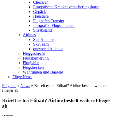
Check-In
Europäische Krankenversicherungskarte
Gepäck
Haustiere
Flughafen Transfer
Infografik: Flugsicherheit
Sitzabstand
Airlines
Star Alliance
SkyTeam
oneworld Alliance
Fluggastrecht
Flugstornierung
Flughäfen
Flugstrecken
Währungen und Bargeld
Flüge News
Flüge.de
»
News
» Kriselt es bei Etihad? Airline bestellt weitere
Flieger ab
Kriselt es bei Etihad? Airline bestellt weitere Flieger
ab