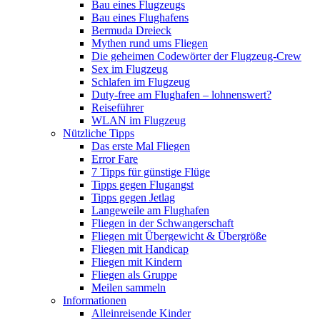
Bau eines Flugzeugs
Bau eines Flughafens
Bermuda Dreieck
Mythen rund ums Fliegen
Die geheimen Codewörter der Flugzeug-Crew
Sex im Flugzeug
Schlafen im Flugzeug
Duty-free am Flughafen – lohnenswert?
Reiseführer
WLAN im Flugzeug
Nützliche Tipps
Das erste Mal Fliegen
Error Fare
7 Tipps für günstige Flüge
Tipps gegen Flugangst
Tipps gegen Jetlag
Langeweile am Flughafen
Fliegen in der Schwangerschaft
Fliegen mit Übergewicht & Übergröße
Fliegen mit Handicap
Fliegen mit Kindern
Fliegen als Gruppe
Meilen sammeln
Informationen
Alleinreisende Kinder