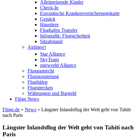
Alleinreisende Kinder
Check-In
Europäische Krankenversicherungskarte
Gepäck
Haustiere
Flughafen Transfer
Infografik: Flugsicherheit
Sitzabstand
Airlines
Star Alliance
SkyTeam
oneworld Alliance
Fluggastrecht
Flugstornierung
Flughäfen
Flugstrecken
Währungen und Bargeld
Flüge News
Flüge.de
»
News
» Längster Inlandsflug der Welt geht von Tahiti
nach Paris
Längster Inlandsflug der Welt geht von Tahiti nach
Paris