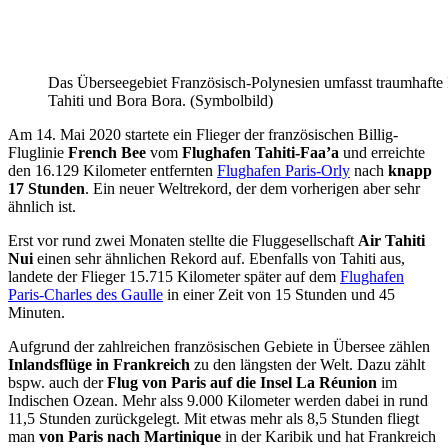
Das Überseegebiet Französisch-Polynesien umfasst traumhafte 
Tahiti und Bora Bora. (Symbolbild)
Am 14. Mai 2020 startete ein Flieger der französischen Billig-
Fluglinie
French Bee
vom
Flughafen Tahiti-Faa’a
und erreichte
den 16.129 Kilometer entfernten
Flughafen Paris-Orly
nach
knapp
17 Stunden
. Ein neuer Weltrekord, der dem vorherigen aber sehr
ähnlich ist.
Erst vor rund zwei Monaten stellte die Fluggesellschaft
Air Tahiti
Nui
einen sehr ähnlichen Rekord auf. Ebenfalls von Tahiti aus,
landete der Flieger 15.715 Kilometer später auf dem
Flughafen
Paris-Charles des Gaulle
in einer Zeit von 15 Stunden und 45
Minuten.
Aufgrund der zahlreichen französischen Gebiete in Übersee zählen
Inlandsflüge in Frankreich
zu den längsten der Welt. Dazu zählt
bspw. auch der
Flug von Paris auf die Insel La Réunion
im
Indischen Ozean. Mehr alss 9.000 Kilometer werden dabei in rund
11,5 Stunden zurückgelegt. Mit etwas mehr als 8,5 Stunden fliegt
man
von Paris nach Martinique
in der Karibik und hat Frankreich