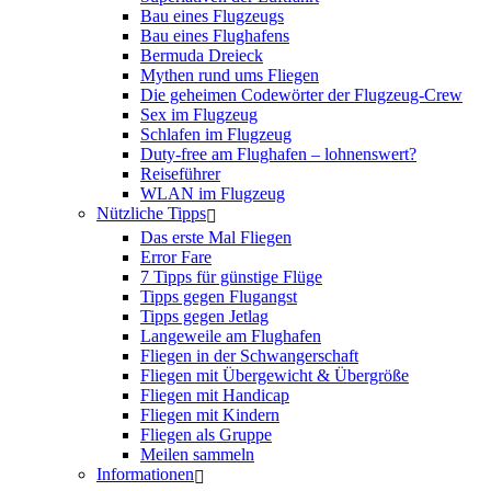
Bau eines Flugzeugs
Bau eines Flughafens
Bermuda Dreieck
Mythen rund ums Fliegen
Die geheimen Codewörter der Flugzeug-Crew
Sex im Flugzeug
Schlafen im Flugzeug
Duty-free am Flughafen – lohnenswert?
Reiseführer
WLAN im Flugzeug
Nützliche Tipps
Das erste Mal Fliegen
Error Fare
7 Tipps für günstige Flüge
Tipps gegen Flugangst
Tipps gegen Jetlag
Langeweile am Flughafen
Fliegen in der Schwangerschaft
Fliegen mit Übergewicht & Übergröße
Fliegen mit Handicap
Fliegen mit Kindern
Fliegen als Gruppe
Meilen sammeln
Informationen