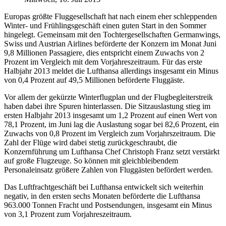
Europas größte Fluggesellschaft hat nach einem eher schleppenden
Winter- und Frühlingsgeschäft einen guten Start in den Sommer
hingelegt. Gemeinsam mit den Tochtergesellschaften Germanwings,
Swiss und Austrian Airlines beförderte der Konzern im Monat Juni
9,8 Millionen Passagiere, dies entspricht einem Zuwachs von 2
Prozent im Vergleich mit dem Vorjahreszeitraum. Für das erste
Halbjahr 2013 meldet die Lufthansa allerdings insgesamt ein Minus
von 0,4 Prozent auf 49,5 Millionen beförderte Fluggäste.
Vor allem der gekürzte Winterflugplan und der Flugbegleiterstreik
haben dabei ihre Spuren hinterlassen. Die Sitzauslastung stieg im
ersten Halbjahr 2013 insgesamt um 1,2 Prozent auf einen Wert von
78,1 Prozent, im Juni lag die Auslastung sogar bei 82,6 Prozent, ein
Zuwachs von 0,8 Prozent im Vergleich zum Vorjahrszeitraum. Die
Zahl der Flüge wird dabei stetig zurückgeschraubt, die
Konzernführung um Lufthansa Chef Christoph Franz setzt verstärkt
auf große Flugzeuge. So können mit gleichbleibendem
Personaleinsatz größere Zahlen von Fluggästen befördert werden.
Das Luftfrachtgeschäft bei Lufthansa entwickelt sich weiterhin
negativ, in den ersten sechs Monaten beförderte die Lufthansa
963.000 Tonnen Fracht und Postsendungen, insgesamt ein Minus
von 3,1 Prozent zum Vorjahreszeitraum.