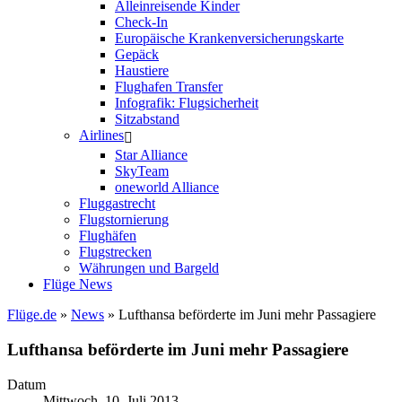
Alleinreisende Kinder
Check-In
Europäische Krankenversicherungskarte
Gepäck
Haustiere
Flughafen Transfer
Infografik: Flugsicherheit
Sitzabstand
Airlines
Star Alliance
SkyTeam
oneworld Alliance
Fluggastrecht
Flugstornierung
Flughäfen
Flugstrecken
Währungen und Bargeld
Flüge News
Flüge.de
»
News
» Lufthansa beförderte im Juni mehr Passagiere
Lufthansa beförderte im Juni mehr Passagiere
Datum
Mittwoch, 10. Juli 2013