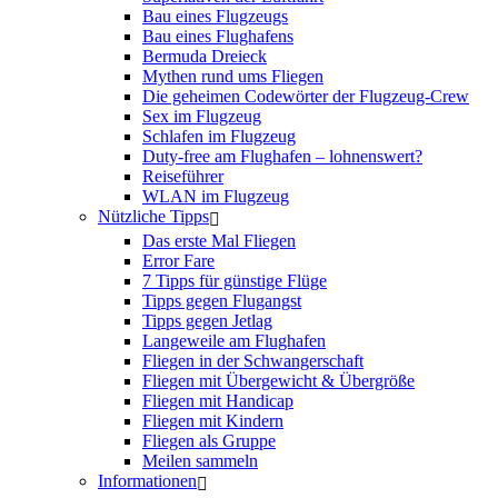
Bau eines Flugzeugs
Bau eines Flughafens
Bermuda Dreieck
Mythen rund ums Fliegen
Die geheimen Codewörter der Flugzeug-Crew
Sex im Flugzeug
Schlafen im Flugzeug
Duty-free am Flughafen – lohnenswert?
Reiseführer
WLAN im Flugzeug
Nützliche Tipps
Das erste Mal Fliegen
Error Fare
7 Tipps für günstige Flüge
Tipps gegen Flugangst
Tipps gegen Jetlag
Langeweile am Flughafen
Fliegen in der Schwangerschaft
Fliegen mit Übergewicht & Übergröße
Fliegen mit Handicap
Fliegen mit Kindern
Fliegen als Gruppe
Meilen sammeln
Informationen