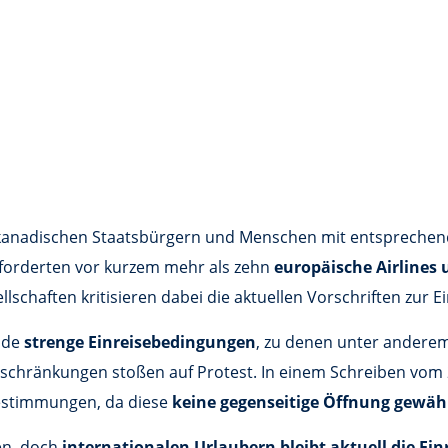
anadischen Staatsbürgern und Menschen mit entsprechend
 forderten vor kurzem mehr als zehn
europäische Airlines
ellschaften kritisieren dabei die aktuellen Vorschriften zur Ei
ende
strenge Einreisebedingungen
, zu denen unter andere
hränkungen stoßen auf Protest. In einem Schreiben vom 27
 Bestimmungen, da diese
keine gegenseitige Öffnung gewähr
en, doch
internationalen Urlaubern bleibt aktuell die Ei