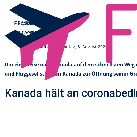
Flüge.de
»
News
» Lufthansa fordert Grenzöffnung von Kanada
Flüge
Pauschalreisen
Mietwagen
Ratgeber
Flüge
Lufthansa fordert Grenzö
weltweit
News
Datum
Montag, 3. August 2020
Um eine Reise nach Kanada auf dem schnellsten Weg 
und Fluggesellschaften Kanada zur Öffnung seiner Gr
Kanada hält an coronabedi