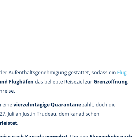
er Aufenthaltsgenehmigung gestattet, sodass ein
Flug
 und Flughäfen
das beliebte Reiseziel zur
Grenzöffnung
nreise.
m eine
vierzehntägige Quarantäne
zählt, doch die
. Juli an Justin Trudeau, dem kanadischen
leistet
.
nreise nach Kanada verwehrt
. Um den
Flugverkehr nach