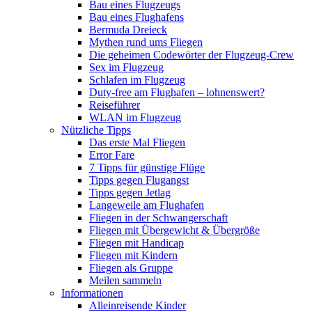
Bau eines Flugzeugs
Bau eines Flughafens
Bermuda Dreieck
Mythen rund ums Fliegen
Die geheimen Codewörter der Flugzeug-Crew
Sex im Flugzeug
Schlafen im Flugzeug
Duty-free am Flughafen – lohnenswert?
Reiseführer
WLAN im Flugzeug
Nützliche Tipps
Das erste Mal Fliegen
Error Fare
7 Tipps für günstige Flüge
Tipps gegen Flugangst
Tipps gegen Jetlag
Langeweile am Flughafen
Fliegen in der Schwangerschaft
Fliegen mit Übergewicht & Übergröße
Fliegen mit Handicap
Fliegen mit Kindern
Fliegen als Gruppe
Meilen sammeln
Informationen
Alleinreisende Kinder