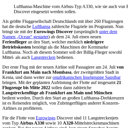
Lufthansa-Maschine vom Airbus-Typ A330, wie sie auch von 
Discover eingesetzt werden sollen.
Als größte Fluggesellschaft Deutschlands mit über 260 Flugzeugen
hat die deutsche
Lufthansa
zahlreiche Flugziele im Programm. Nun
bringt sie mit der
Eurowings Discover
(ursprünglich
unter dem
Namen „Ocean“ gestartet
) ab dem 24. Juli einen neuen
Ferienflieger
an den Start, welcher merklich
niedrigere
Betriebskosten
benötigt als die Maschinen der Kernmarke
Lufthansa. Noch ab diesem Sommer soll der Billig-Flieger sowohl
Mittel- als auch
Langstrecken
bedienen.
Der erste Flug mit der neuen Airline soll Passagiere am 24. Juli
von
Frankfurt am Main nach Mombasa
, der zweitgrößten Stadt in
Kenia, und dann weiter zur
ostafrikanischen Inselgruppe Sansibar
bringen. Mit der geplanten Aufrüstung der Flotte auf insgesamt
21
Flugzeuge bis Mitte 2022
sollen dann zahlreiche
Langstreckenflüge ab Frankfurt am Main und München
bedient werden. Durch den Start an großen Lufthansa-Drehkreuzen
ist es Reisenden möglich, von Zubringerflügen anderer Konzern-
Airlines zu profitieren.
Für die Flotte von
Eurowings
Discover sind 11 Langstreckenjets
vom Typ
Airbus A330
sowie 10
A320
-Mittelstreckenmaschinen