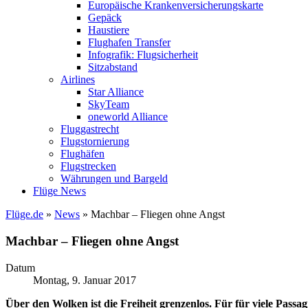
Europäische Krankenversicherungskarte
Gepäck
Haustiere
Flughafen Transfer
Infografik: Flugsicherheit
Sitzabstand
Airlines
Star Alliance
SkyTeam
oneworld Alliance
Fluggastrecht
Flugstornierung
Flughäfen
Flugstrecken
Währungen und Bargeld
Flüge News
Flüge.de
»
News
» Machbar – Fliegen ohne Angst
Machbar – Fliegen ohne Angst
Datum
Montag, 9. Januar 2017
Über den Wolken ist die Freiheit grenzenlos. Für für viele Passag