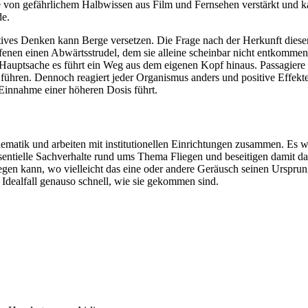
von gefährlichem Halbwissen aus Film und Fernsehen verstärkt und ka
de.
ives Denken kann Berge versetzen. Die Frage nach der Herkunft dieser
fenen einen Abwärtsstrudel, dem sie alleine scheinbar nicht entkommen
ein. Hauptsache es führt ein Weg aus dem eigenen Kopf hinaus. Passagi
führen. Dennoch reagiert jeder Organismus anders und positive Effekte
Einnahme einer höheren Dosis führt.
 Thematik und arbeiten mit institutionellen Einrichtungen zusammen. E
sentielle Sachverhalte rund ums Thema Fliegen und beseitigen damit das
gen kann, wo vielleicht das eine oder andere Geräusch seinen Ursprun
 Idealfall genauso schnell, wie sie gekommen sind.