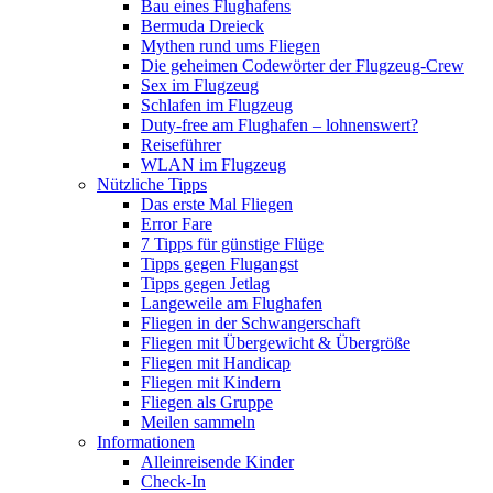
Bau eines Flughafens
Bermuda Dreieck
Mythen rund ums Fliegen
Die geheimen Codewörter der Flugzeug-Crew
Sex im Flugzeug
Schlafen im Flugzeug
Duty-free am Flughafen – lohnenswert?
Reiseführer
WLAN im Flugzeug
Nützliche Tipps
Das erste Mal Fliegen
Error Fare
7 Tipps für günstige Flüge
Tipps gegen Flugangst
Tipps gegen Jetlag
Langeweile am Flughafen
Fliegen in der Schwangerschaft
Fliegen mit Übergewicht & Übergröße
Fliegen mit Handicap
Fliegen mit Kindern
Fliegen als Gruppe
Meilen sammeln
Informationen
Alleinreisende Kinder
Check-In