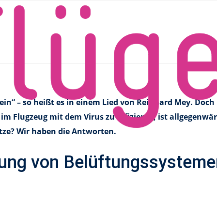
siko im Flugzeug deutlich
ona-Ansteckungsrisiko im F
n“ – so heißt es in einem Lied von Reinhard Mey. Doch le
 im Flugzeug mit dem Virus zu infizieren, ist allgegenwä
itze? Wir haben die Antworten.
rkung von Belüftungssysteme