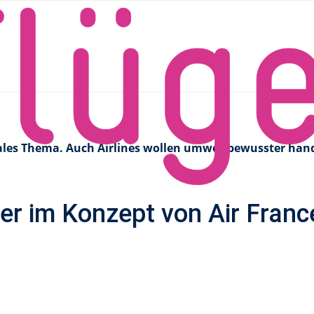
f nachhaltiges Catering
ir France setzt auf nachhal
ales Thema. Auch Airlines wollen umweltbewusster hand
ger im Konzept von Air Franc