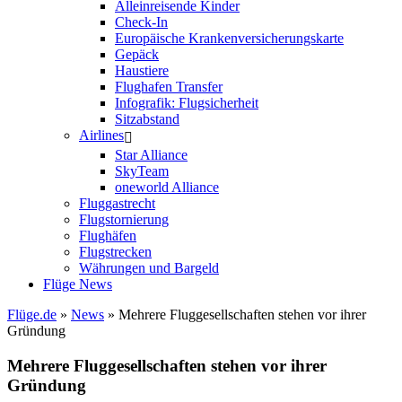
Alleinreisende Kinder
Check-In
Europäische Krankenversicherungskarte
Gepäck
Haustiere
Flughafen Transfer
Infografik: Flugsicherheit
Sitzabstand
Airlines
Star Alliance
SkyTeam
oneworld Alliance
Fluggastrecht
Flugstornierung
Flughäfen
Flugstrecken
Währungen und Bargeld
Flüge News
Flüge.de
»
News
» Mehrere Fluggesellschaften stehen vor ihrer
Gründung
Mehrere Fluggesellschaften stehen vor ihrer
Gründung