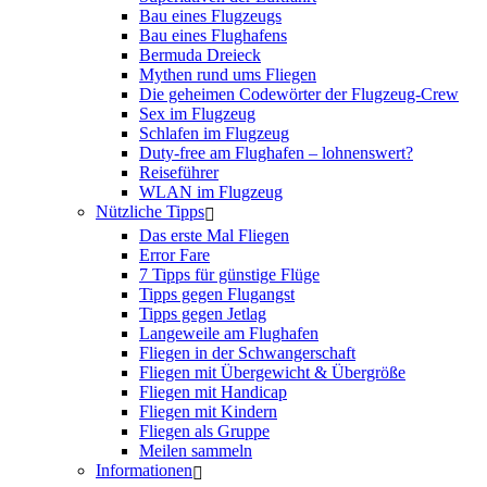
Bau eines Flugzeugs
Bau eines Flughafens
Bermuda Dreieck
Mythen rund ums Fliegen
Die geheimen Codewörter der Flugzeug-Crew
Sex im Flugzeug
Schlafen im Flugzeug
Duty-free am Flughafen – lohnenswert?
Reiseführer
WLAN im Flugzeug
Nützliche Tipps
Das erste Mal Fliegen
Error Fare
7 Tipps für günstige Flüge
Tipps gegen Flugangst
Tipps gegen Jetlag
Langeweile am Flughafen
Fliegen in der Schwangerschaft
Fliegen mit Übergewicht & Übergröße
Fliegen mit Handicap
Fliegen mit Kindern
Fliegen als Gruppe
Meilen sammeln
Informationen