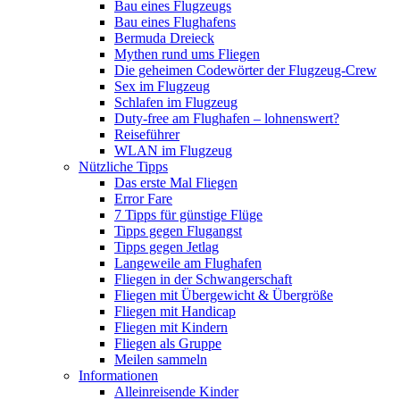
Bau eines Flugzeugs
Bau eines Flughafens
Bermuda Dreieck
Mythen rund ums Fliegen
Die geheimen Codewörter der Flugzeug-Crew
Sex im Flugzeug
Schlafen im Flugzeug
Duty-free am Flughafen – lohnenswert?
Reiseführer
WLAN im Flugzeug
Nützliche Tipps
Das erste Mal Fliegen
Error Fare
7 Tipps für günstige Flüge
Tipps gegen Flugangst
Tipps gegen Jetlag
Langeweile am Flughafen
Fliegen in der Schwangerschaft
Fliegen mit Übergewicht & Übergröße
Fliegen mit Handicap
Fliegen mit Kindern
Fliegen als Gruppe
Meilen sammeln
Informationen
Alleinreisende Kinder