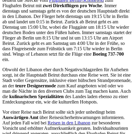
bedient die Strecke vom
Flughafen Berlin-Schönefeld
zum
Flughafen Beirut mit
zwei Direktflügen pro Woche
. Immer
dienstags und samstags geht es von der deutschen Hauptstadt direkt
in den Libanon. Der Flieger hebt dienstags um 19:15 Uhr in Berlin
ab und landet um 0:15 in Beirut. Zurück ab Beirut geht es am
Dienstag um 15:00 Uhr, wobei die Fluggäste um 18:15 Uhr wieder
deutschen Boden unter den Füßen haben. Immer samstags startet der
Flieger ab Berlin um 8:15 Uhr und ist um 13:15 Uhr am Airport
Beirut. Zurück geht es am Samstag um 4:00 Uhr in der Frühe, so
dass Flugreisende zum Frühstück um 7:15 Uhr wieder in Berlin
sind. Wings of Lebanon setzt für die Flüge eine
Boeing 737-700
ein.
Obwohl der Libanon eher durch Negativschlagzeilen für Aufsehen
sorgt, ist die Hauptstadt Beirut durchaus eine Reise wert. Sie ist eine
Stadt voller Gegensätze, inklusive einer hübschen Strandpromenade,
an der
teure Designermode
zum Kauf angeboten wird oder wo
man die Nächte in den diversen Clubs zum Tag machen kann. Auch
die
kulinarischen Spezialitäten
des Landes laden ebenso zu einer
Entdeckungstour ein, wie die kulturellen Hotspots.
Vor einer Reise nach Beirut sollte sich jeder unbedingt beim
Auswärtigen Amt
über Reisesicherheitswarnungen informieren.
Auf jeden Fall wird bei
Reisen in den Libanon
zur besonderen
Vorsicht und erhöhter Aufmerksamkeit geraten. Individualtouristen
wird dringend angeraten, ausschließlich den Flughafen Beirut für