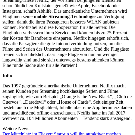
Streaming-Riese Netflix, der vor allem bei jüngeren Menschen
schon ähnlichen Kultstatus genießt wie Apple, Facebook oder
Instagram, schafft Abhilfe. Das amerikanische Unternehmen wird
Fluglinien seine
mobile Streaming-Technologie
zur Verfügung
stellen, damit die ihren Passagieren besseres WLAN anbieten
können. Profitabel ist diese Kooperation für alle Seiten: Die
Fluglinien verbessern ihren Service und können bis zu 75 Prozent
der Kosten für Bandbreite einsparen. Netflix hingegen erhofft sich,
dass die Passagiere die gute Internetverbindung nutzen, um die
Filme und Serien des Unternehmens abzurufen. Und die Fluggäste
freuen sich schließlich, dass lange Flüge von nun an weniger
langweilig sind und sie sich unterwegs bestens ablenken können.
Eine runde Sache also für alle Parteien!
Info:
Das 1997 gegründete amerikanische Unternehmen Netflix macht
seinen Kunden per Streaming hochklassige Serien und Filme
zugänglich, wie zum Beispiel „Orange is the New Black“, „Club de
Cuervos“, „Daredevil“ oder „House of Cards“. Seit einiger Zeit
besteht auch die Möglichkeit, Inhalte über eine App herunterzuladen
und anschließend offline anzuschauen. Netflix hatte im Juli 2017
weltweit ca. 104 Millionen Abonnenten – Tendenz stark ansteigend.
Weitere News
Der Mittelplatz im Flieger: Start-up will ihn attraktiver machen