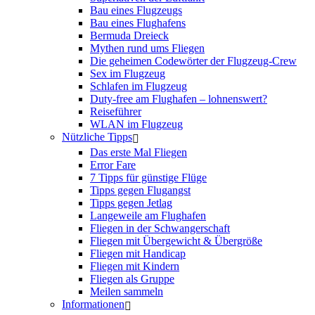
Bau eines Flugzeugs
Bau eines Flughafens
Bermuda Dreieck
Mythen rund ums Fliegen
Die geheimen Codewörter der Flugzeug-Crew
Sex im Flugzeug
Schlafen im Flugzeug
Duty-free am Flughafen – lohnenswert?
Reiseführer
WLAN im Flugzeug
Nützliche Tipps
Das erste Mal Fliegen
Error Fare
7 Tipps für günstige Flüge
Tipps gegen Flugangst
Tipps gegen Jetlag
Langeweile am Flughafen
Fliegen in der Schwangerschaft
Fliegen mit Übergewicht & Übergröße
Fliegen mit Handicap
Fliegen mit Kindern
Fliegen als Gruppe
Meilen sammeln
Informationen