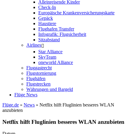
Alleinreisende Kinder
Check-In
Europäische Krankenversicherungskarte
Gepäck
Haustiere
Flughafen Transfer
Infografik: Flugsicherheit
Sitzabstand
Airlines
Star Alliance
SkyTeam
oneworld Alliance
Fluggastrecht
Flugstornierung
Flughäfen
Flugstrecken
Währungen und Bargeld
Flüge News
Flüge.de
»
News
» Netflix hilft Fluglinien besseres WLAN
anzubieten
Netflix hilft Fluglinien besseres WLAN anzubieten
Datum