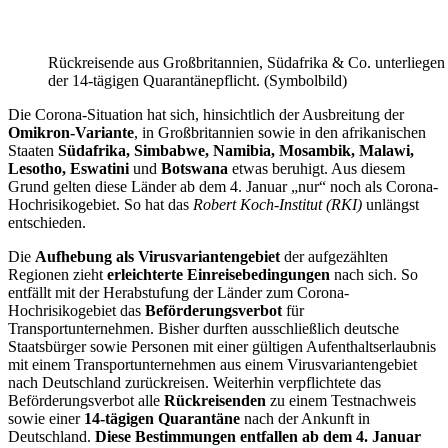
Rückreisende aus Großbritannien, Südafrika & Co. unterliegen
der 14-tägigen Quarantänepflicht. (Symbolbild)
Die Corona-Situation hat sich, hinsichtlich der Ausbreitung der
Omikron-Variante
, in Großbritannien sowie in den afrikanischen
Staaten
Südafrika, Simbabwe, Namibia, Mosambik, Malawi,
Lesotho, Eswatini
und
Botswana
etwas beruhigt. Aus diesem
Grund gelten diese Länder ab dem 4. Januar „nur“ noch als Corona-
Hochrisikogebiet. So hat das
Robert Koch-Institut (RKI)
unlängst
entschieden.
Die
Aufhebung als Virusvariantengebiet
der aufgezählten
Regionen zieht
erleichterte Einreisebedingungen
nach sich. So
entfällt mit der Herabstufung der Länder zum Corona-
Hochrisikogebiet das
Beförderungsverbot
für
Transportunternehmen. Bisher durften ausschließlich deutsche
Staatsbürger sowie Personen mit einer gültigen Aufenthaltserlaubnis
mit einem Transportunternehmen aus einem Virusvariantengebiet
nach Deutschland zurückreisen. Weiterhin verpflichtete das
Beförderungsverbot alle
Rückreisenden
zu einem Testnachweis
sowie einer
14-tägigen Quarantäne
nach der Ankunft in
Deutschland.
Diese Bestimmungen entfallen ab dem 4. Januar