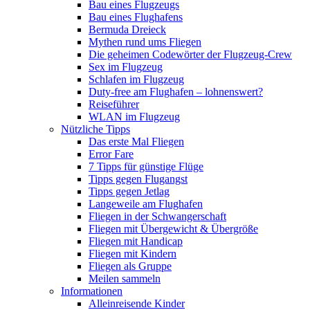
Bau eines Flugzeugs
Bau eines Flughafens
Bermuda Dreieck
Mythen rund ums Fliegen
Die geheimen Codewörter der Flugzeug-Crew
Sex im Flugzeug
Schlafen im Flugzeug
Duty-free am Flughafen – lohnenswert?
Reiseführer
WLAN im Flugzeug
Nützliche Tipps
Das erste Mal Fliegen
Error Fare
7 Tipps für günstige Flüge
Tipps gegen Flugangst
Tipps gegen Jetlag
Langeweile am Flughafen
Fliegen in der Schwangerschaft
Fliegen mit Übergewicht & Übergröße
Fliegen mit Handicap
Fliegen mit Kindern
Fliegen als Gruppe
Meilen sammeln
Informationen
Alleinreisende Kinder