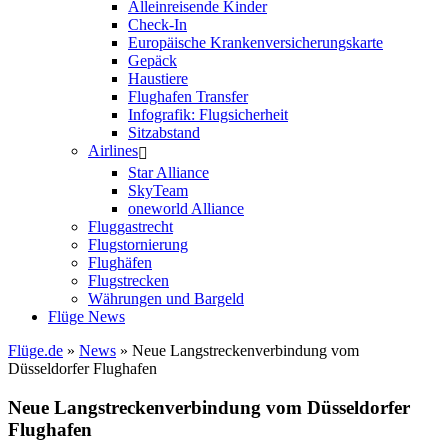
Alleinreisende Kinder
Check-In
Europäische Krankenversicherungskarte
Gepäck
Haustiere
Flughafen Transfer
Infografik: Flugsicherheit
Sitzabstand
Airlines
Star Alliance
SkyTeam
oneworld Alliance
Fluggastrecht
Flugstornierung
Flughäfen
Flugstrecken
Währungen und Bargeld
Flüge News
Flüge.de
»
News
» Neue Langstreckenverbindung vom
Düsseldorfer Flughafen
Neue Langstreckenverbindung vom Düsseldorfer
Flughafen