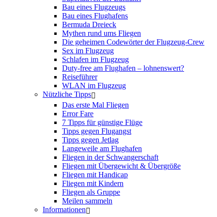
Bau eines Flugzeugs
Bau eines Flughafens
Bermuda Dreieck
Mythen rund ums Fliegen
Die geheimen Codewörter der Flugzeug-Crew
Sex im Flugzeug
Schlafen im Flugzeug
Duty-free am Flughafen – lohnenswert?
Reiseführer
WLAN im Flugzeug
Nützliche Tipps
Das erste Mal Fliegen
Error Fare
7 Tipps für günstige Flüge
Tipps gegen Flugangst
Tipps gegen Jetlag
Langeweile am Flughafen
Fliegen in der Schwangerschaft
Fliegen mit Übergewicht & Übergröße
Fliegen mit Handicap
Fliegen mit Kindern
Fliegen als Gruppe
Meilen sammeln
Informationen