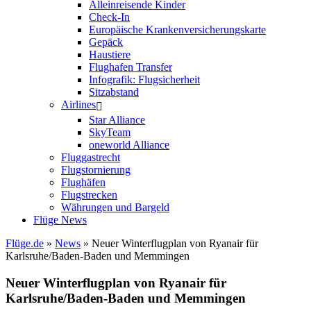
Alleinreisende Kinder
Check-In
Europäische Krankenversicherungskarte
Gepäck
Haustiere
Flughafen Transfer
Infografik: Flugsicherheit
Sitzabstand
Airlines
Star Alliance
SkyTeam
oneworld Alliance
Fluggastrecht
Flugstornierung
Flughäfen
Flugstrecken
Währungen und Bargeld
Flüge News
Flüge.de
»
News
» Neuer Winterflugplan von Ryanair für
Karlsruhe/Baden-Baden und Memmingen
Neuer Winterflugplan von Ryanair für
Karlsruhe/Baden-Baden und Memmingen