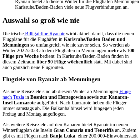
Ryanair bietet ab diesem Winter für die Flughäfen Memmingen
Karlsruhe/Baden-Baden viele neue Flugverbindungen an.
Auswahl so groß wie nie
Die irische
Billigairline Ryanair
wirbt aktuell damit, dass die neuen
Flugpläne für die Flughäfen in
Karlsruhe/Baden-Baden und
Memmingen
so umfangreich wie nie zuvor seien. So werden ab
Winter 2022/2023 ab dem Flughafen in Memmingen
mehr als 100
Flüge pro Woche
bedient. In Karlsruhe/Baden-Baden finden in
diesem Zeitraum
über 90 Flüge wöchentlich
statt. Mit dabei sind
auch gänzlich neue Flugrouten.
Flugziele von Ryanair ab Memmingen
Als neue Reiseziele sind ab diesem Winter ab Memmingen
Flüge
nach Tuzla
in
Bosnien und Herzegowina sowie zur Kanaren-
Insel Lanzarote
aufgeführt. Nach Lanzarote heben die Flieger
immer samstags ab. Die Balkanhalbinsel wird hingegen jeden
Freitag und Montag angeflogen.
Als weitere Reiseziele auf den Kanaren bietet Ryanair im neuen
Winterflugplan die Inseln
Gran Canaria und Teneriffa
an. Zudem
gibt es mit Flügen nach
Banja Luka
, einer 200.000-Einwohnerstadt