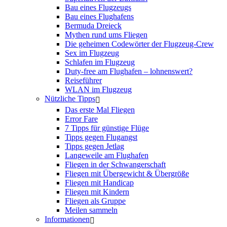
Bau eines Flugzeugs
Bau eines Flughafens
Bermuda Dreieck
Mythen rund ums Fliegen
Die geheimen Codewörter der Flugzeug-Crew
Sex im Flugzeug
Schlafen im Flugzeug
Duty-free am Flughafen – lohnenswert?
Reiseführer
WLAN im Flugzeug
Nützliche Tipps
Das erste Mal Fliegen
Error Fare
7 Tipps für günstige Flüge
Tipps gegen Flugangst
Tipps gegen Jetlag
Langeweile am Flughafen
Fliegen in der Schwangerschaft
Fliegen mit Übergewicht & Übergröße
Fliegen mit Handicap
Fliegen mit Kindern
Fliegen als Gruppe
Meilen sammeln
Informationen