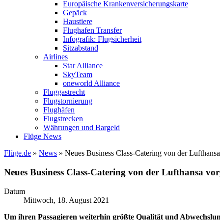
Europäische Krankenversicherungskarte
Gepäck
Haustiere
Flughafen Transfer
Infografik: Flugsicherheit
Sitzabstand
Airlines
Star Alliance
SkyTeam
oneworld Alliance
Fluggastrecht
Flugstornierung
Flughäfen
Flugstrecken
Währungen und Bargeld
Flüge News
Flüge.de
»
News
» Neues Business Class-Catering von der Lufthansa 
Neues Business Class-Catering von der Lufthansa vorg
Datum
Mittwoch, 18. August 2021
Um ihren Passagieren weiterhin größte Qualität und Abwechslun