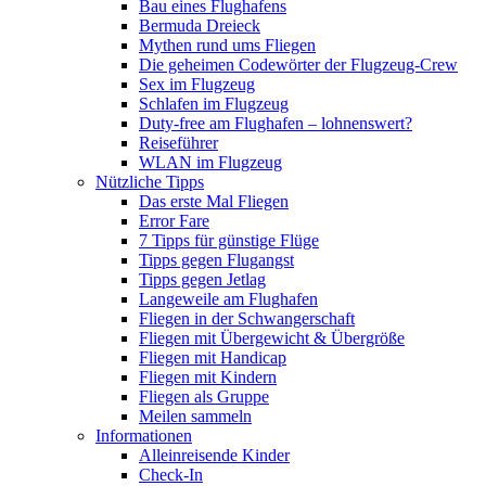
Bau eines Flughafens
Bermuda Dreieck
Mythen rund ums Fliegen
Die geheimen Codewörter der Flugzeug-Crew
Sex im Flugzeug
Schlafen im Flugzeug
Duty-free am Flughafen – lohnenswert?
Reiseführer
WLAN im Flugzeug
Nützliche Tipps
Das erste Mal Fliegen
Error Fare
7 Tipps für günstige Flüge
Tipps gegen Flugangst
Tipps gegen Jetlag
Langeweile am Flughafen
Fliegen in der Schwangerschaft
Fliegen mit Übergewicht & Übergröße
Fliegen mit Handicap
Fliegen mit Kindern
Fliegen als Gruppe
Meilen sammeln
Informationen
Alleinreisende Kinder
Check-In