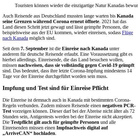
Touristen können wieder die einzigartige Natur Kanadas bewu
Auch Reisende aus Deutschland mussten lange warten bis
Kanada
seine Grenzen während Corona erneut öffnete
. 2021 hat das
Land diesen Schritt jetzt gewagt und lässt geimpfte Personen, die
beispielsweise aus der EU kommen, wieder einreisen, sodass
Flüge
nach Kanada
möglich sind.
Seit dem
7. September
ist die
Einreise nach Kanada
unter
anderem für deutsche Reisende erlaubt. Eine Voraussetzung gibt es
hierbei allerdings. Einreisende, die das Land besuchen wollen,
müssen
nachweisen, dass sie vollständig gegen Covid-19 geimpft
sind. Das bedeutet, dass ihre letzte Corona-Impfung mindestens 14
Tage vor der Einreise durchgeführt worden sein muss.
Impfung und Test sind für Einreise Pflicht
Die Einreise ist demnach auch in Kanada mit bestimmten Corona-
Regeln verbunden. Zudem müssen Reisende einen
negativen PCR-
Test
vorzeigen können. Dieser darf bei der Abreise nicht älter als 72
Stunden sein, Antigentests werden bei der Einreise nicht akzeptiert.
Die
Testpflicht gilt auch für geimpfte Personen
und alle
Einreisenden müssen einen
Impfnachweis digital auf
„ArriveCAN“ hochladen
.