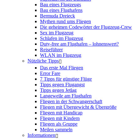
Bau eines Flugzeugs
Bau eines Flughafens
Bermuda Dreieck
Mythen rund ums Fliegen
Die geheimen Codewörter der Flugzeug-Crew
Sex im Flugzeug
Schlafen im Flugzeug
Duty-free am Flughafen – lohnenswert?
Reiseführer
WLAN im Flugzeug
Nützliche Tipps
Das erste Mal Fliegen
Error Fare
7 Tipps für günstige Flüge
Tipps gegen Flugangst
Tipps gegen Jetlag
Langeweile am Flughafen
Fliegen in der Schwangerschaft
Fliegen mit Übergewicht & Übergröße
Fliegen mit Handicap
Fliegen mit Kindern
Fliegen als Gruppe
Meilen sammeln
Informationen