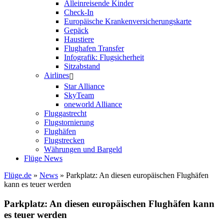
Alleinreisende Kinder
Check-In
Europäische Krankenversicherungskarte
Gepäck
Haustiere
Flughafen Transfer
Infografik: Flugsicherheit
Sitzabstand
Airlines
Star Alliance
SkyTeam
oneworld Alliance
Fluggastrecht
Flugstornierung
Flughäfen
Flugstrecken
Währungen und Bargeld
Flüge News
Flüge.de
»
News
» Parkplatz: An diesen europäischen Flughäfen
kann es teuer werden
Parkplatz: An diesen europäischen Flughäfen kann
es teuer werden