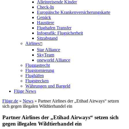
Alleinreisende Kinder
Check-In
Europäische Krankenversicherungskarte
Gepäck
Haustiere
Flughafen Transfer
Infografik: Flugsicherheit
Sitzabstand
Airlines
Star Alliance
SkyTeam
oneworld Alliance
Fluggastrecht
Flugstornierung
Flughäfen
Flugstrecken
Währungen und Bargeld
Flüge News
Flüge.de
»
News
» Partner Airlines der „Etihad Airways“ setzen
sich gegen illegalen Wildtierhandel ein
Partner Airlines der „Etihad Airways“ setzen sich
gegen illegalen Wildtierhandel ein