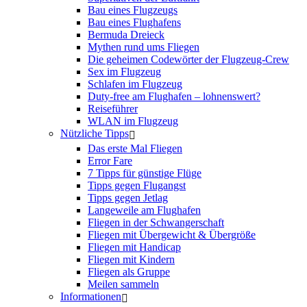
Bau eines Flugzeugs
Bau eines Flughafens
Bermuda Dreieck
Mythen rund ums Fliegen
Die geheimen Codewörter der Flugzeug-Crew
Sex im Flugzeug
Schlafen im Flugzeug
Duty-free am Flughafen – lohnenswert?
Reiseführer
WLAN im Flugzeug
Nützliche Tipps
Das erste Mal Fliegen
Error Fare
7 Tipps für günstige Flüge
Tipps gegen Flugangst
Tipps gegen Jetlag
Langeweile am Flughafen
Fliegen in der Schwangerschaft
Fliegen mit Übergewicht & Übergröße
Fliegen mit Handicap
Fliegen mit Kindern
Fliegen als Gruppe
Meilen sammeln
Informationen