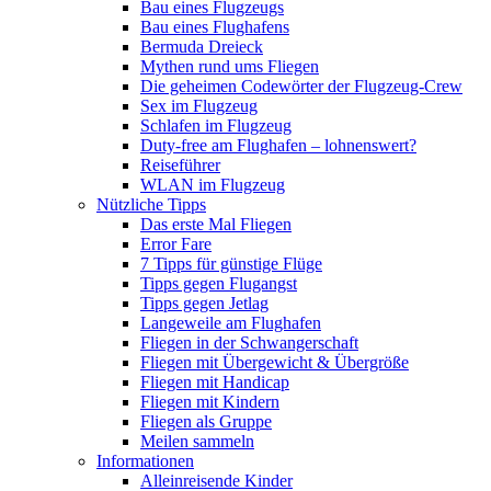
Bau eines Flugzeugs
Bau eines Flughafens
Bermuda Dreieck
Mythen rund ums Fliegen
Die geheimen Codewörter der Flugzeug-Crew
Sex im Flugzeug
Schlafen im Flugzeug
Duty-free am Flughafen – lohnenswert?
Reiseführer
WLAN im Flugzeug
Nützliche Tipps
Das erste Mal Fliegen
Error Fare
7 Tipps für günstige Flüge
Tipps gegen Flugangst
Tipps gegen Jetlag
Langeweile am Flughafen
Fliegen in der Schwangerschaft
Fliegen mit Übergewicht & Übergröße
Fliegen mit Handicap
Fliegen mit Kindern
Fliegen als Gruppe
Meilen sammeln
Informationen
Alleinreisende Kinder