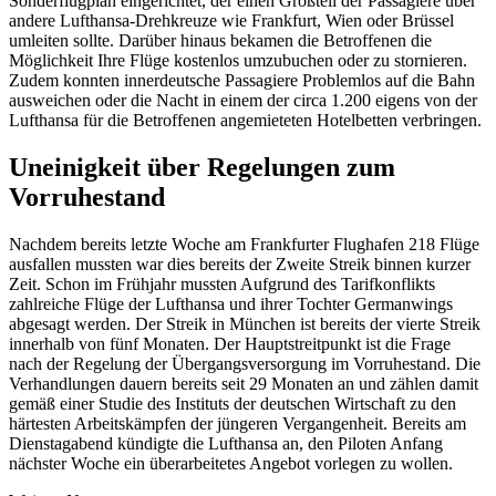
Sonderflugplan eingerichtet, der einen Großteil der Passagiere über
andere Lufthansa-Drehkreuze wie Frankfurt, Wien oder Brüssel
umleiten sollte. Darüber hinaus bekamen die Betroffenen die
Möglichkeit Ihre Flüge kostenlos umzubuchen oder zu stornieren.
Zudem konnten innerdeutsche Passagiere Problemlos auf die Bahn
ausweichen oder die Nacht in einem der circa 1.200 eigens von der
Lufthansa für die Betroffenen angemieteten Hotelbetten verbringen.
Uneinigkeit über Regelungen zum
Vorruhestand
Nachdem bereits letzte Woche am Frankfurter Flughafen 218 Flüge
ausfallen mussten war dies bereits der Zweite Streik binnen kurzer
Zeit. Schon im Frühjahr mussten Aufgrund des Tarifkonflikts
zahlreiche Flüge der Lufthansa und ihrer Tochter Germanwings
abgesagt werden. Der Streik in München ist bereits der vierte Streik
innerhalb von fünf Monaten. Der Hauptstreitpunkt ist die Frage
nach der Regelung der Übergangsversorgung im Vorruhestand. Die
Verhandlungen dauern bereits seit 29 Monaten an und zählen damit
gemäß einer Studie des Instituts der deutschen Wirtschaft zu den
härtesten Arbeitskämpfen der jüngeren Vergangenheit. Bereits am
Dienstagabend kündigte die Lufthansa an, den Piloten Anfang
nächster Woche ein überarbeitetes Angebot vorlegen zu wollen.