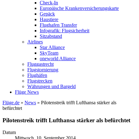
Check-In
Europäische Krankenversicherungskarte
Gepäck
Haustiere
Flughafen Transfer
Infografik: Flugsicherheit
Sitzabstand
Airlines
Star Alliance
SkyTeam
oneworld Alliance
Fluggastrecht
Flugstornierung
Flughäfen
Flugstrecken
Währungen und Bargeld
Flüge News
Flüge.de
»
News
» Pilotenstreik trifft Lufthansa stärker als
befürchtet
Pilotenstreik trifft Lufthansa stärker als befürchtet
Datum
Mittwoch, 10. September 2014