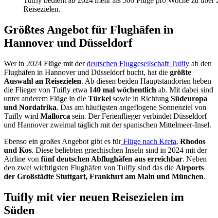
Tuifly bedient ab 2024 mehr als 500 Flüge pro Woche zu über 
Reisezielen.
Größtes Angebot für Flughäfen in
Hannover und Düsseldorf
Wer in 2024 Flüge mit der
deutschen Fluggesellschaft Tuifly
ab den
Flughäfen in Hannover und Düsseldorf bucht, hat die
größte
Auswahl an Reisezielen
. Ab diesen beiden Hauptstandorten heben
die Flieger von Tuifly etwa
140 mal wöchentlich
ab. Mit dabei sind
unter anderem Flüge in die
Türkei
sowie in Richtung
Südeuropa
und Nordafrika
. Das am häufigsten angeflogene Sonnenziel von
Tuifly wird
Mallorca
sein. Der Ferienflieger verbindet Düsseldorf
und Hannover zweimal täglich mit der spanischen Mittelmeer-Insel.
Ebenso ein großes Angebot gibt es für
Flüge nach Kreta
,
Rhodos
und Kos
. Diese beliebten griechischen Inseln sind in 2024 mit der
Airline von
fünf deutschen Abflughäfen aus erreichbar
. Neben
den zwei wichtigsten Flughäfen von Tuifly sind das die
Airports
der Großstädte Stuttgart, Frankfurt am Main und München
.
Tuifly mit vier neuen Reisezielen im
Süden