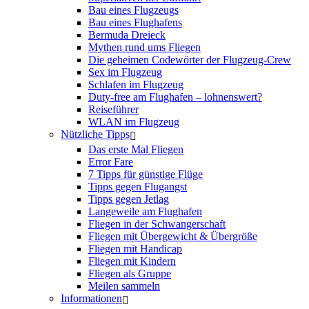
Bau eines Flugzeugs
Bau eines Flughafens
Bermuda Dreieck
Mythen rund ums Fliegen
Die geheimen Codewörter der Flugzeug-Crew
Sex im Flugzeug
Schlafen im Flugzeug
Duty-free am Flughafen – lohnenswert?
Reiseführer
WLAN im Flugzeug
Nützliche Tipps
Das erste Mal Fliegen
Error Fare
7 Tipps für günstige Flüge
Tipps gegen Flugangst
Tipps gegen Jetlag
Langeweile am Flughafen
Fliegen in der Schwangerschaft
Fliegen mit Übergewicht & Übergröße
Fliegen mit Handicap
Fliegen mit Kindern
Fliegen als Gruppe
Meilen sammeln
Informationen