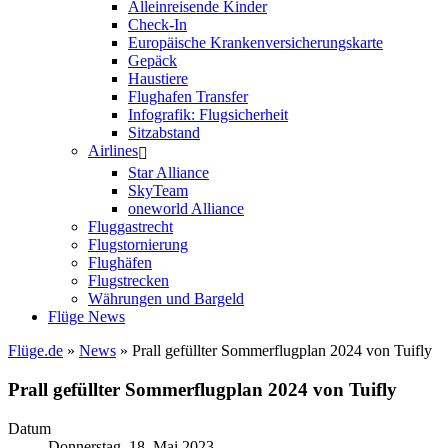
Alleinreisende Kinder
Check-In
Europäische Krankenversicherungskarte
Gepäck
Haustiere
Flughafen Transfer
Infografik: Flugsicherheit
Sitzabstand
Airlines
Star Alliance
SkyTeam
oneworld Alliance
Fluggastrecht
Flugstornierung
Flughäfen
Flugstrecken
Währungen und Bargeld
Flüge News
Flüge.de
»
News
» Prall gefüllter Sommerflugplan 2024 von Tuifly
Prall gefüllter Sommerflugplan 2024 von Tuifly
Datum
Donnerstag, 18. Mai 2023