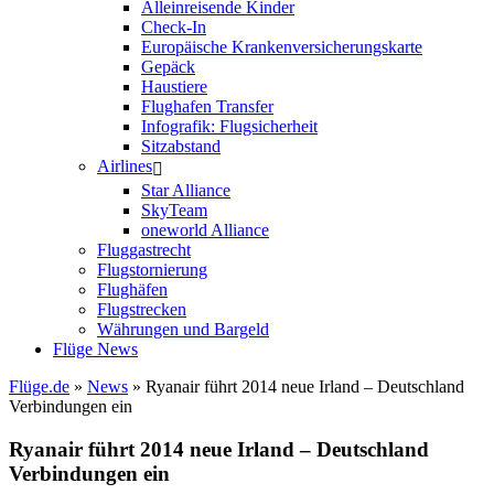
Alleinreisende Kinder
Check-In
Europäische Krankenversicherungskarte
Gepäck
Haustiere
Flughafen Transfer
Infografik: Flugsicherheit
Sitzabstand
Airlines
Star Alliance
SkyTeam
oneworld Alliance
Fluggastrecht
Flugstornierung
Flughäfen
Flugstrecken
Währungen und Bargeld
Flüge News
Flüge.de
»
News
» Ryanair führt 2014 neue Irland – Deutschland
Verbindungen ein
Ryanair führt 2014 neue Irland – Deutschland
Verbindungen ein