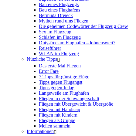
Bau eines Flugzeugs
Bau eines Flughafens
Bermuda Dreieck
Mythen rund ums Fliegen
Die geheimen Codewörter der Flugzeug-Crew
Sex im Flugzeug
Schlafen im Flugzeug
Duty-free am Flughafen – lohnenswert?
Reiseführer
WLAN im Flugzeug
Nützliche Tipps
Das erste Mal Fliegen
Error Fare
7 Tipps für günstige Flüge
Tipps gegen Flugangst
Tipps gegen Jetlag
Langeweile am Flughafen
Fliegen in der Schwangerschaft
Fliegen mit Übergewicht & Übergröße
Fliegen mit Handicap
Fliegen mit Kindern
Fliegen als Gruppe
Meilen sammeln
Informationen