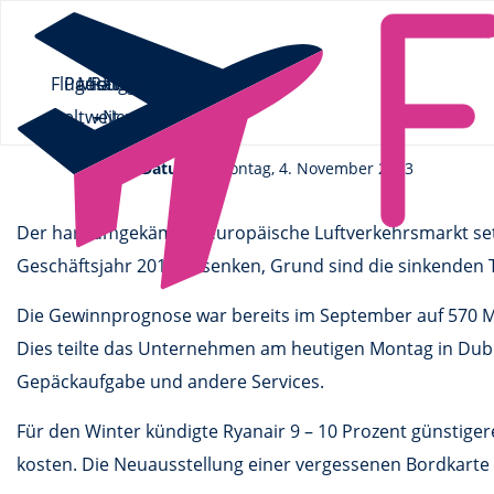
Flüge.de
»
News
» Ryanair senkt Gewinnprognose für 2013 erne
Flüge
Pauschalreisen
Mietwagen
Ratgeber
Flüge
Ryanair senkt Gewinnprogn
weltweit
News
Datum
Montag, 4. November 2013
Der hart umgekämpte europäische Luftverkehrsmarkt setzt
Geschäftsjahr 2013 absenken, Grund sind die sinkenden 
Die Gewinnprognose war bereits im September auf 570 Mi
Dies teilte das Unternehmen am heutigen Montag in Dubl
Gepäckaufgabe und andere Services.
Für den Winter kündigte Ryanair 9 – 10 Prozent günstiger
kosten. Die Neuausstellung einer vergessenen Bordkarte 