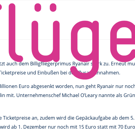
ut
ose für 2013 erneut
 auch dem Billigfliegerprimus Ryanair stark zu. Erneut mus
Ticketpreise und Einbußen bei den Zusatzeinnahmen.
llionen Euro abgesenkt worden, nun geht Ryanair nur noch 
in mit. Unternehmenschef Michael O’Leary nannte als Gründ
e Ticketpreise an, zudem wird die Gepäckaufgabe ab dem 5. 
wird ab 1. Dezember nur noch mit 15 Euro statt mit 70 Eur