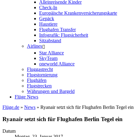
Alleinreisende Kinder
Check-In
Europäische Krankenversicherungskarte
Gepäck
Haustiere
Flughafen Transfer
Infografik: Flugsicherheit
Sitzabstand
Airlines
Star Alliance
SkyTeam
oneworld Alliance
Fluggastrecht
Flugstornierung
Flughäfen
Flugstrecken
Währungen und Bargeld
Flüge News
Flüge.de
»
News
» Ryanair setzt sich für Flughafen Berlin Tegel ein
Ryanair setzt sich für Flughafen Berlin Tegel ein
Datum
Montag, 23. Januar 2017