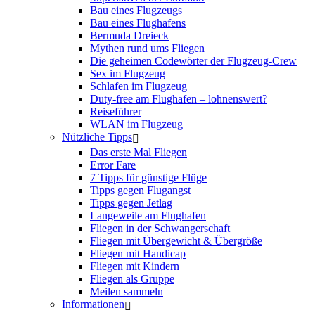
Bau eines Flugzeugs
Bau eines Flughafens
Bermuda Dreieck
Mythen rund ums Fliegen
Die geheimen Codewörter der Flugzeug-Crew
Sex im Flugzeug
Schlafen im Flugzeug
Duty-free am Flughafen – lohnenswert?
Reiseführer
WLAN im Flugzeug
Nützliche Tipps
Das erste Mal Fliegen
Error Fare
7 Tipps für günstige Flüge
Tipps gegen Flugangst
Tipps gegen Jetlag
Langeweile am Flughafen
Fliegen in der Schwangerschaft
Fliegen mit Übergewicht & Übergröße
Fliegen mit Handicap
Fliegen mit Kindern
Fliegen als Gruppe
Meilen sammeln
Informationen