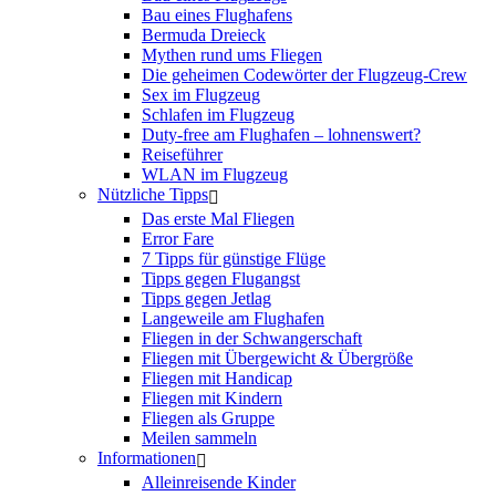
Bau eines Flughafens
Bermuda Dreieck
Mythen rund ums Fliegen
Die geheimen Codewörter der Flugzeug-Crew
Sex im Flugzeug
Schlafen im Flugzeug
Duty-free am Flughafen – lohnenswert?
Reiseführer
WLAN im Flugzeug
Nützliche Tipps
Das erste Mal Fliegen
Error Fare
7 Tipps für günstige Flüge
Tipps gegen Flugangst
Tipps gegen Jetlag
Langeweile am Flughafen
Fliegen in der Schwangerschaft
Fliegen mit Übergewicht & Übergröße
Fliegen mit Handicap
Fliegen mit Kindern
Fliegen als Gruppe
Meilen sammeln
Informationen
Alleinreisende Kinder