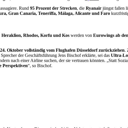
Passagiere. Rund
95 Prozent der Strecken
, die
Ryanair
jüngst fallen 
ura, Gran Canaria, Teneriffa, Málaga, Alicante und Faro
kurzfristi
.
Heraklion, Rhodos, Korfu und Kos
werden von
Eurowings ab dem
24. Oktober vollständig vom Flughafen Düsseldorf zurückziehen
.
precher der Geschäftsführung Jens Bischof erklärte, sei das
Ultra-Lo
dern nach einer Airline suchen, der sie vertrauen könnten. „Statt So
ge Perspektiven
“, so Bischof.