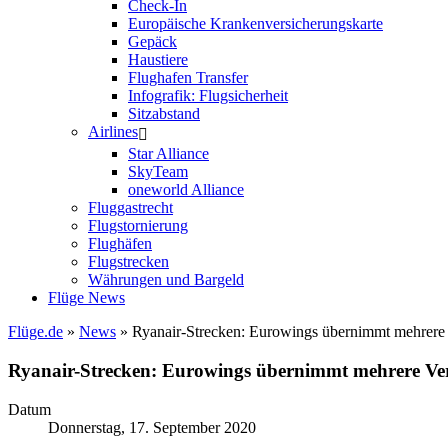
Check-In
Europäische Krankenversicherungskarte
Gepäck
Haustiere
Flughafen Transfer
Infografik: Flugsicherheit
Sitzabstand
Airlines
Star Alliance
SkyTeam
oneworld Alliance
Fluggastrecht
Flugstornierung
Flughäfen
Flugstrecken
Währungen und Bargeld
Flüge News
Flüge.de
»
News
» Ryanair-Strecken: Eurowings übernimmt mehrere
Ryanair-Strecken: Eurowings übernimmt mehrere V
Datum
Donnerstag, 17. September 2020