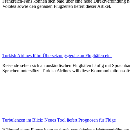
Frankreich-Fans können sich bald über eine neue Direktverbindung n
Volotea sowie den genauen Flugzeiten liefert dieser Artikel.
Turkish Airlines führt Übersetzungsgeräte an Flughäfen ein
Reisende sehen sich an ausländischen Flughäfen häufig mit Sprachbar
Sprachen unterstützt. Turkish Airlines will diese Kommunikationssof
Turbulenzen im Blick: Neues Tool liefert Prognosen für Flüge
Während eines Fluges kann es durch verschiedene Wetterverhältnisse z