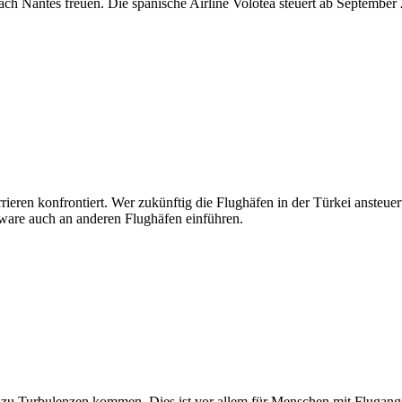
ach Nantes freuen. Die spanische Airline Volotea steuert ab Septembe
rieren konfrontiert. Wer zukünftig die Flughäfen in der Türkei ansteu
tware auch an anderen Flughäfen einführen.
u Turbulenzen kommen. Dies ist vor allem für Menschen mit Flugangst k