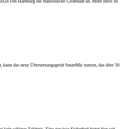
r 2024 von Hamburg die französische Großstadt an. Mehr Infos zu
ert, kann das neue Übersetzungsgerät SmartMic nutzen, das über 50
ein schönes Erlebnis. Eine gewisse Sicherheit bietet hier seit