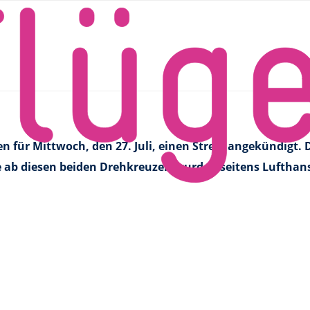
hen und Frankfurt gestrichen
alle Flüge ab München und F
 für Mittwoch, den 27. Juli, einen Streik angekündigt.
e ab diesen beiden Drehkreuzen wurden seitens Lufthans