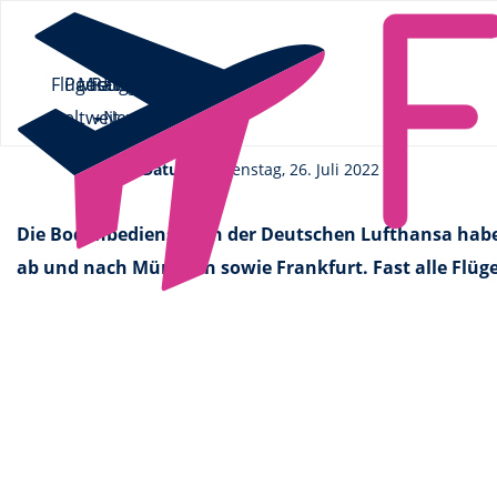
Flüge.de
»
News
» Lufthansa-Streik: Beinahe alle Flüge ab Münc
Flüge
Pauschalreisen
Mietwagen
Ratgeber
Flüge
Lufthansa-Streik: Beinahe 
weltweit
News
Datum
Dienstag, 26. Juli 2022
Die Bodenbediensteten der Deutschen Lufthansa haben
ab und nach München sowie Frankfurt. Fast alle Flüg