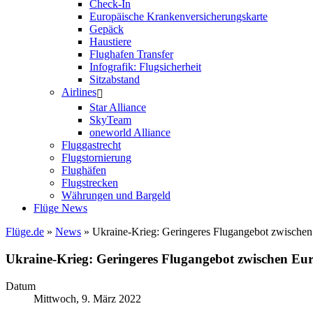
Check-In
Europäische Krankenversicherungskarte
Gepäck
Haustiere
Flughafen Transfer
Infografik: Flugsicherheit
Sitzabstand
Airlines
Star Alliance
SkyTeam
oneworld Alliance
Fluggastrecht
Flugstornierung
Flughäfen
Flugstrecken
Währungen und Bargeld
Flüge News
Flüge.de
»
News
» Ukraine-Krieg: Geringeres Flugangebot zwischen
Ukraine-Krieg: Geringeres Flugangebot zwischen Eu
Datum
Mittwoch, 9. März 2022