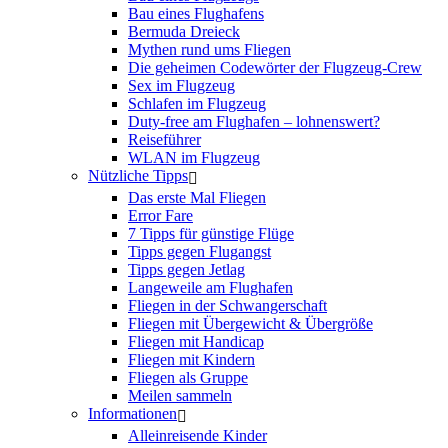
Bau eines Flughafens
Bermuda Dreieck
Mythen rund ums Fliegen
Die geheimen Codewörter der Flugzeug-Crew
Sex im Flugzeug
Schlafen im Flugzeug
Duty-free am Flughafen – lohnenswert?
Reiseführer
WLAN im Flugzeug
Nützliche Tipps
Das erste Mal Fliegen
Error Fare
7 Tipps für günstige Flüge
Tipps gegen Flugangst
Tipps gegen Jetlag
Langeweile am Flughafen
Fliegen in der Schwangerschaft
Fliegen mit Übergewicht & Übergröße
Fliegen mit Handicap
Fliegen mit Kindern
Fliegen als Gruppe
Meilen sammeln
Informationen
Alleinreisende Kinder