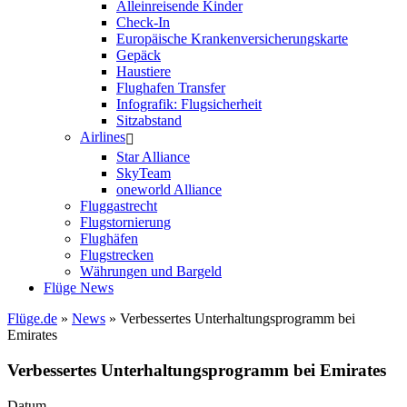
Alleinreisende Kinder
Check-In
Europäische Krankenversicherungskarte
Gepäck
Haustiere
Flughafen Transfer
Infografik: Flugsicherheit
Sitzabstand
Airlines
Star Alliance
SkyTeam
oneworld Alliance
Fluggastrecht
Flugstornierung
Flughäfen
Flugstrecken
Währungen und Bargeld
Flüge News
Flüge.de
»
News
» Verbessertes Unterhaltungsprogramm bei
Emirates
Verbessertes Unterhaltungsprogramm bei Emirates
Datum