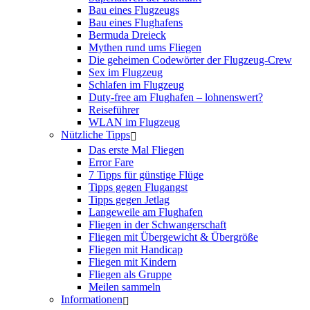
Bau eines Flugzeugs
Bau eines Flughafens
Bermuda Dreieck
Mythen rund ums Fliegen
Die geheimen Codewörter der Flugzeug-Crew
Sex im Flugzeug
Schlafen im Flugzeug
Duty-free am Flughafen – lohnenswert?
Reiseführer
WLAN im Flugzeug
Nützliche Tipps
Das erste Mal Fliegen
Error Fare
7 Tipps für günstige Flüge
Tipps gegen Flugangst
Tipps gegen Jetlag
Langeweile am Flughafen
Fliegen in der Schwangerschaft
Fliegen mit Übergewicht & Übergröße
Fliegen mit Handicap
Fliegen mit Kindern
Fliegen als Gruppe
Meilen sammeln
Informationen