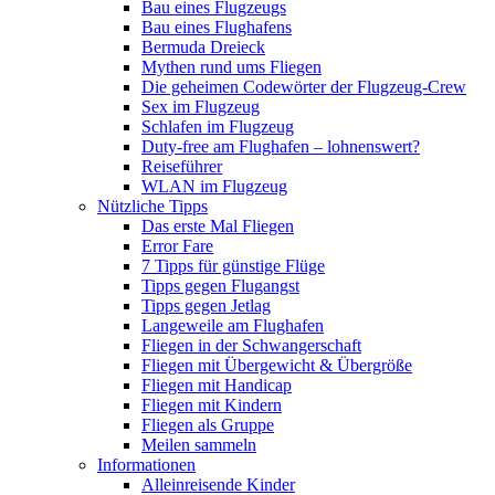
Bau eines Flugzeugs
Bau eines Flughafens
Bermuda Dreieck
Mythen rund ums Fliegen
Die geheimen Codewörter der Flugzeug-Crew
Sex im Flugzeug
Schlafen im Flugzeug
Duty-free am Flughafen – lohnenswert?
Reiseführer
WLAN im Flugzeug
Nützliche Tipps
Das erste Mal Fliegen
Error Fare
7 Tipps für günstige Flüge
Tipps gegen Flugangst
Tipps gegen Jetlag
Langeweile am Flughafen
Fliegen in der Schwangerschaft
Fliegen mit Übergewicht & Übergröße
Fliegen mit Handicap
Fliegen mit Kindern
Fliegen als Gruppe
Meilen sammeln
Informationen
Alleinreisende Kinder