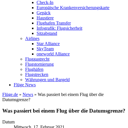
Check-In
Europäische Krankenversicherungskarte
Gepäck
Haustiere
Flughafen Transfer
Infografik: Flugsicherheit
Sitzabstand
Airlines
Star Alliance
SkyTeam
oneworld Alliance
Fluggastrecht
Flugstornierung
Flughäfen
Flugstrecken
Währungen und Bargeld
Flüge News
Flüge.de
»
News
» Was passiert bei einem Flug über die
Datumsgrenze?
Was passiert bei einem Flug über die Datumsgrenze?
Datum
Mittwoch, 17. Februar 2021