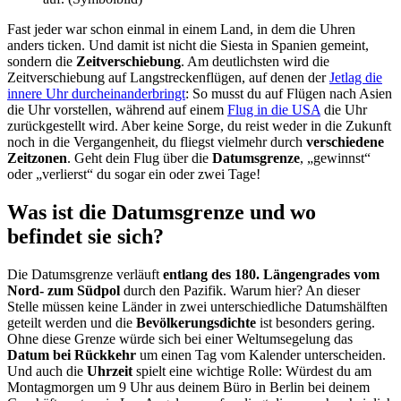
Fast jeder war schon einmal in einem Land, in dem die Uhren
anders ticken. Und damit ist nicht die Siesta in Spanien gemeint,
sondern die
Zeitverschiebung
. Am deutlichsten wird die
Zeitverschiebung auf Langstreckenflügen, auf denen der
Jetlag die
innere Uhr durcheinanderbringt
: So musst du auf Flügen nach Asien
die Uhr vorstellen, während auf einem
Flug in die USA
die Uhr
zurückgestellt wird. Aber keine Sorge, du reist weder in die Zukunft
noch in die Vergangenheit, du fliegst vielmehr durch
verschiedene
Zeitzonen
. Geht dein Flug über die
Datumsgrenze
, „gewinnst“
oder „verlierst“ du sogar ein oder zwei Tage!
Was ist die Datumsgrenze und wo
befindet sie sich?
Die Datumsgrenze verläuft
entlang des 180. Längengrades vom
Nord- zum Südpol
durch den Pazifik. Warum hier? An dieser
Stelle müssen keine Länder in zwei unterschiedliche Datumshälften
geteilt werden und die
Bevölkerungsdichte
ist besonders gering.
Ohne diese Grenze würde sich bei einer Weltumsegelung das
Datum bei Rückkehr
um einen Tag vom Kalender unterscheiden.
Und auch die
Uhrzeit
spielt eine wichtige Rolle: Würdest du am
Montagmorgen um 9 Uhr aus deinem Büro in Berlin bei deinem