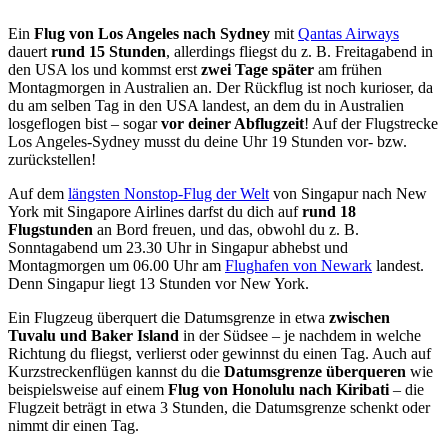
Ein
Flug von Los Angeles nach Sydney
mit
Qantas Airways
dauert
rund 15 Stunden
, allerdings fliegst du z. B. Freitagabend in
den USA los und kommst erst
zwei Tage später
am frühen
Montagmorgen in Australien an. Der Rückflug ist noch kurioser, da
du am selben Tag in den USA landest, an dem du in Australien
losgeflogen bist – sogar
vor deiner Abflugzeit
! Auf der Flugstrecke
Los Angeles-Sydney musst du deine Uhr 19 Stunden vor- bzw.
zurückstellen!
Auf dem
längsten Nonstop-Flug der Welt
von Singapur nach New
York mit Singapore Airlines darfst du dich auf
rund 18
Flugstunden
an Bord freuen, und das, obwohl du z. B.
Sonntagabend um 23.30 Uhr in Singapur abhebst und
Montagmorgen um 06.00 Uhr am
Flughafen von Newark
landest.
Denn Singapur liegt 13 Stunden vor New York.
Ein Flugzeug überquert die Datumsgrenze in etwa
zwischen
Tuvalu und Baker Island
in der Südsee – je nachdem in welche
Richtung du fliegst, verlierst oder gewinnst du einen Tag. Auch auf
Kurzstreckenflügen kannst du die
Datumsgrenze überqueren
wie
beispielsweise auf einem
Flug von Honolulu nach Kiribati
– die
Flugzeit beträgt in etwa 3 Stunden, die Datumsgrenze schenkt oder
nimmt dir einen Tag.