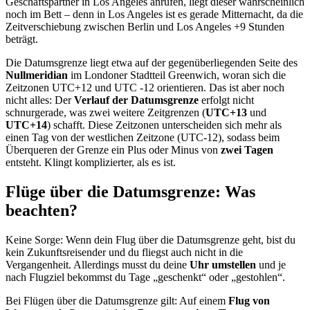
Geschäftspartner in Los Angeles anrufen, liegt dieser wahrscheinlich
noch im Bett – denn in Los Angeles ist es gerade Mitternacht, da die
Zeitverschiebung zwischen Berlin und Los Angeles +9 Stunden
beträgt.
Die Datumsgrenze liegt etwa auf der gegenüberliegenden Seite des
Nullmeridian
im Londoner Stadtteil Greenwich, woran sich die
Zeitzonen UTC+12 und UTC -12 orientieren. Das ist aber noch
nicht alles: Der
Verlauf der Datumsgrenze
erfolgt nicht
schnurgerade, was zwei weitere Zeitgrenzen (
UTC+13
und
UTC+14
) schafft. Diese Zeitzonen unterscheiden sich mehr als
einen Tag von der westlichen Zeitzone (UTC-12), sodass beim
Überqueren der Grenze ein Plus oder Minus von
zwei Tagen
entsteht. Klingt komplizierter, als es ist.
Flüge über die Datumsgrenze: Was
beachten?
Keine Sorge: Wenn dein Flug über die Datumsgrenze geht, bist du
kein Zukunftsreisender und du fliegst auch nicht in die
Vergangenheit. Allerdings musst du deine
Uhr umstellen
und je
nach Flugziel bekommst du Tage „geschenkt“ oder „gestohlen“.
Bei Flügen über die Datumsgrenze gilt: Auf einem
Flug von