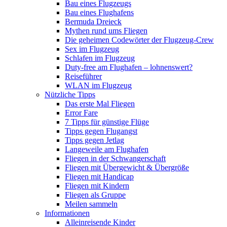
Bau eines Flugzeugs
Bau eines Flughafens
Bermuda Dreieck
Mythen rund ums Fliegen
Die geheimen Codewörter der Flugzeug-Crew
Sex im Flugzeug
Schlafen im Flugzeug
Duty-free am Flughafen – lohnenswert?
Reiseführer
WLAN im Flugzeug
Nützliche Tipps
Das erste Mal Fliegen
Error Fare
7 Tipps für günstige Flüge
Tipps gegen Flugangst
Tipps gegen Jetlag
Langeweile am Flughafen
Fliegen in der Schwangerschaft
Fliegen mit Übergewicht & Übergröße
Fliegen mit Handicap
Fliegen mit Kindern
Fliegen als Gruppe
Meilen sammeln
Informationen
Alleinreisende Kinder