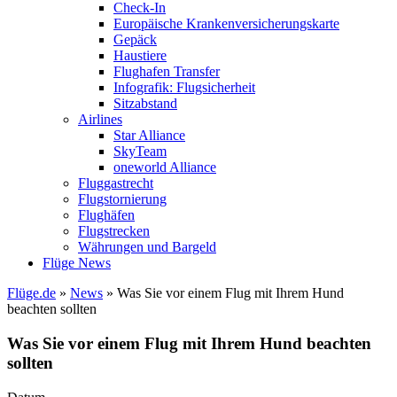
Check-In
Europäische Krankenversicherungskarte
Gepäck
Haustiere
Flughafen Transfer
Infografik: Flugsicherheit
Sitzabstand
Airlines
Star Alliance
SkyTeam
oneworld Alliance
Fluggastrecht
Flugstornierung
Flughäfen
Flugstrecken
Währungen und Bargeld
Flüge News
Flüge.de
»
News
» Was Sie vor einem Flug mit Ihrem Hund
beachten sollten
Was Sie vor einem Flug mit Ihrem Hund beachten
sollten