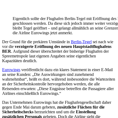
Eigentlich sollte der Flughafen Berlin-Tegel mit Eröffnung de
geschlossen werden. Da diese sich jedoch immer weiter verzöge
bleibt Tegel geöffnet – und gelangt allmählich an seine Grenze
die Airline Eurowings jetzt anmerkt.
Der Grund für die prekären Umstände in
Berlin-Tegel
sei nach wie
vor die
verzögerte Eröffnung des neuen Hauptstadtflughafens
BER
. Aufgrund dieser überschreitet der bisherige Flughafen der
Spreemetropole laut eigenen Angaben seine eigentlichen
Kapazitäten deutlich.
Eurowings
veröffentlicht dazu ein klares Statement in einer E-Mail
an seine Kunden: „Die Auswirkungen sind zunehmend
wahrnehmbar“, heißt es dort, während insbesondere die Wartezeiten
an der Sicherheitskontrolle hervorgehoben werden, die alle
Reisenden erwarten: „Diese Engpässe betreffen die Passagiere aller
Airlines einschließlich Eurowings.“
Das Unternehmen Eurowings hat die Flughafengesellschaft daher
gegen Ende Mai darum gebeten,
zusätzliche Flächen für die
Sicherheitschecks
herzurichten und um die
Einstellung
zusätzlichen Personals
gebeten. Doch die Airline sieht die