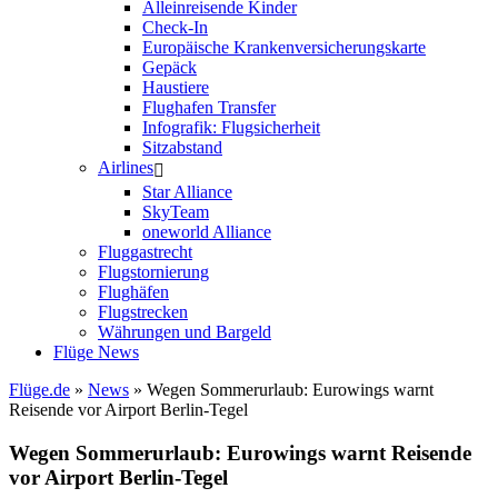
Alleinreisende Kinder
Check-In
Europäische Krankenversicherungskarte
Gepäck
Haustiere
Flughafen Transfer
Infografik: Flugsicherheit
Sitzabstand
Airlines
Star Alliance
SkyTeam
oneworld Alliance
Fluggastrecht
Flugstornierung
Flughäfen
Flugstrecken
Währungen und Bargeld
Flüge News
Flüge.de
»
News
» Wegen Sommerurlaub: Eurowings warnt
Reisende vor Airport Berlin-Tegel
Wegen Sommerurlaub: Eurowings warnt Reisende
vor Airport Berlin-Tegel