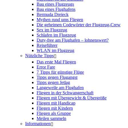
Bau eines Flugzeugs
Bau eines Flughafens
Bermuda Dreieck
Mythen rund ums Fliegen
Die geheimen Codewörter der Flugzeug-Crew
Sex im Flugzeug
Schlafen im Flugzeug
Duty-free am Flughafen – lohnenswert?
Reiseführer
WLAN im Flugzeug
Nützliche Tipps
Das erste Mal Fliegen
Error Fare
7 Tipps für günstige Flüge
Tipps gegen Flugangst
Tipps gegen Jetlag
Langeweile am Flughafen
Fliegen in der Schwangerschaft
Fliegen mit Übergewicht & Übergröße
Fliegen mit Handicap
Fliegen mit Kindern
Fliegen als Gruppe
Meilen sammeln
Informationen