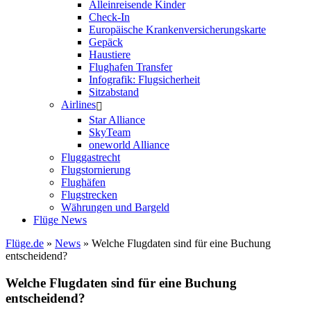
Alleinreisende Kinder
Check-In
Europäische Krankenversicherungskarte
Gepäck
Haustiere
Flughafen Transfer
Infografik: Flugsicherheit
Sitzabstand
Airlines
Star Alliance
SkyTeam
oneworld Alliance
Fluggastrecht
Flugstornierung
Flughäfen
Flugstrecken
Währungen und Bargeld
Flüge News
Flüge.de
»
News
» Welche Flugdaten sind für eine Buchung
entscheidend?
Welche Flugdaten sind für eine Buchung
entscheidend?