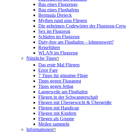
Bau eines Flugzeugs
Bau eines Flughafens
Bermuda Dreieck
Mythen rund ums Fliegen
Die geheimen Codewörter der Flugzeug-Crew
Sex im Flugzeug
Schlafen im Flugzeug
Duty-free am Flughafen – lohnenswert?
Reiseführer
WLAN im Flugzeug
Nützliche Tipps
Das erste Mal Fliegen
Error Fare
7 Tipps für günstige Flüge
Tipps gegen Flugangst
Tipps gegen Jetlag
Langeweile am Flughafen
Fliegen in der Schwangerschaft
Fliegen mit Übergewicht & Übergröße
Fliegen mit Handicap
Fliegen mit Kindern
Fliegen als Gruppe
Meilen sammeln
Informationen