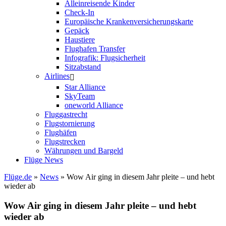
Alleinreisende Kinder
Check-In
Europäische Krankenversicherungskarte
Gepäck
Haustiere
Flughafen Transfer
Infografik: Flugsicherheit
Sitzabstand
Airlines
Star Alliance
SkyTeam
oneworld Alliance
Fluggastrecht
Flugstornierung
Flughäfen
Flugstrecken
Währungen und Bargeld
Flüge News
Flüge.de
»
News
» Wow Air ging in diesem Jahr pleite – und hebt
wieder ab
Wow Air ging in diesem Jahr pleite – und hebt
wieder ab