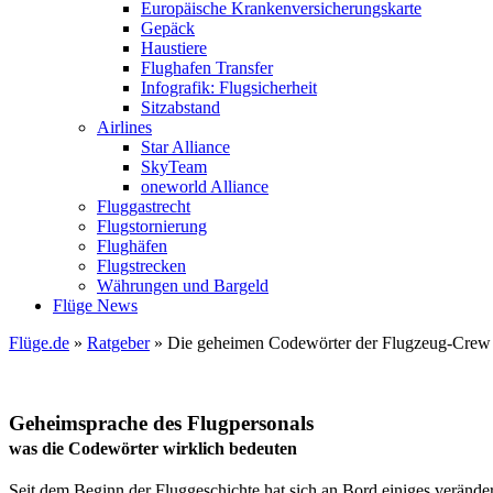
Europäische Krankenversicherungskarte
Gepäck
Haustiere
Flughafen Transfer
Infografik: Flugsicherheit
Sitzabstand
Airlines
Star Alliance
SkyTeam
oneworld Alliance
Fluggastrecht
Flugstornierung
Flughäfen
Flugstrecken
Währungen und Bargeld
Flüge News
Flüge.de
»
Ratgeber
» Die geheimen Codewörter der Flugzeug-Crew
Geheimsprache des Flugpersonals
was die Codewörter wirklich bedeuten
Seit dem Beginn der Fluggeschichte hat sich an Bord einiges verände