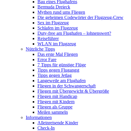
Bau eines Flughafens
Bermuda Dreieck
Mythen rund ums Fliegen
Die geheimen Codewörter der Flugzeug-Crew
Sex im Flugzeug
Schlafen im Flugzeug
Duty-free am Flughafen – lohnenswert?
Reiseführer
WLAN im Flugzeug
Nützliche Tipps
Das erste Mal Fliegen
Error Fare
7 Tipps für günstige Flüge
Tipps gegen Flugangst
Tipps gegen Jetlag
Langeweile am Flughafen
Fliegen in der Schwangerschaft
Fliegen mit Übergewicht & Übergröße
Fliegen mit Handicap
Fliegen mit Kindern
Fliegen als Gruppe
Meilen sammeln
Informationen
Alleinreisende Kinder
Check-In