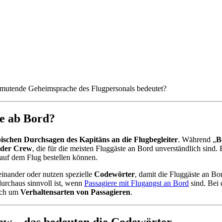
anmutende Geheimsprache des Flugpersonals bedeutet?
he ab Bord?
pischen Durchsagen des Kapitäns an die Flugbegleiter
. Während „
B
 der Crew
, die für die meisten Fluggäste an Bord unverständlich sind. 
 auf dem Flug bestellen können.
inander oder nutzen spezielle
Codewörter
, damit die Fluggäste an B
urchaus sinnvoll ist, wenn
Passagiere mit Flugangst an Bord
sind. Bei 
uch um
Verhaltensarten von Passagieren
.
w – das bedeuten die Codewörter