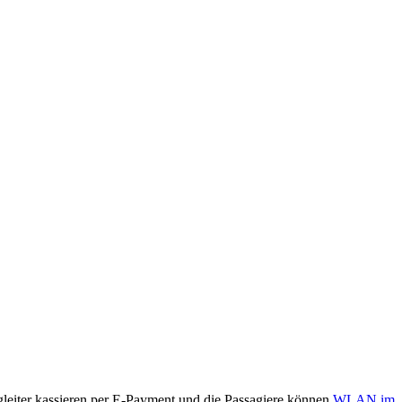
egleiter kassieren per E-Payment und die Passagiere können
WLAN im