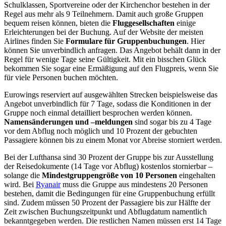
Schulklassen, Sportvereine oder der Kirchenchor bestehen in der
Regel aus mehr als 9 Teilnehmern. Damit auch große Gruppen
bequem reisen können, bieten die
Fluggesellschaften
einige
Erleichterungen bei der Buchung. Auf der Website der meisten
Airlines finden Sie
Formulare für Gruppenbuchungen
. Hier
können Sie unverbindlich anfragen. Das Angebot behält dann in der
Regel für wenige Tage seine Gültigkeit. Mit ein bisschen Glück
bekommen Sie sogar eine Ermäßigung auf den Flugpreis, wenn Sie
für viele Personen buchen möchten.
Eurowings reserviert auf ausgewählten Strecken beispielsweise das
Angebot unverbindlich für 7 Tage, sodass die Konditionen in der
Gruppe noch einmal detailliert besprochen werden können.
Namensänderungen und –meldungen
sind sogar bis zu 4 Tage
vor dem Abflug noch möglich und 10 Prozent der gebuchten
Passagiere können bis zu einem Monat vor Abreise storniert werden.
Bei der Lufthansa sind 30 Prozent der Gruppe bis zur Ausstellung
der Reisedokumente (14 Tage vor Abflug) kostenlos stornierbar –
solange die
Mindestgruppengröße von 10 Personen
eingehalten
wird. Bei
Ryanair
muss die Gruppe aus mindestens 20 Personen
bestehen, damit die Bedingungen für eine Gruppenbuchung erfüllt
sind. Zudem müssen 50 Prozent der Passagiere bis zur Hälfte der
Zeit zwischen Buchungszeitpunkt und Abflugdatum namentlich
bekanntgegeben werden. Die restlichen Namen müssen erst 14 Tage