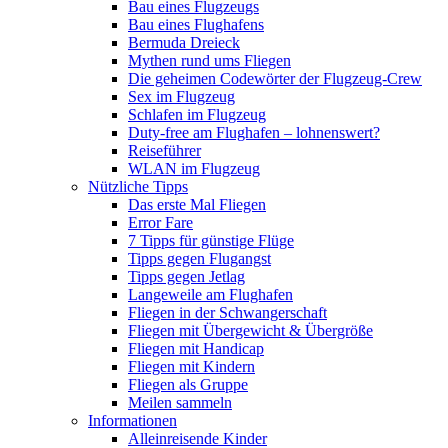
Bau eines Flugzeugs
Bau eines Flughafens
Bermuda Dreieck
Mythen rund ums Fliegen
Die geheimen Codewörter der Flugzeug-Crew
Sex im Flugzeug
Schlafen im Flugzeug
Duty-free am Flughafen – lohnenswert?
Reiseführer
WLAN im Flugzeug
Nützliche Tipps
Das erste Mal Fliegen
Error Fare
7 Tipps für günstige Flüge
Tipps gegen Flugangst
Tipps gegen Jetlag
Langeweile am Flughafen
Fliegen in der Schwangerschaft
Fliegen mit Übergewicht & Übergröße
Fliegen mit Handicap
Fliegen mit Kindern
Fliegen als Gruppe
Meilen sammeln
Informationen
Alleinreisende Kinder