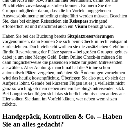
und die Ausweis- bzw. Passnummer bereithalten, damit Sie alle
Pflichtfelder zuverlässig ausfüllen können. Erinnern Sie die
Gruppenmitglieder daran, dass die im Vorfeld angegebenen
Ausweisdokumente unbedingt mitgeführt werden müssen. Beachten
Sie, dass bei einigen Reisezielen ein
Reisepass
zwingend
erforderlich ist und manchmal auch ein
Visum
benötigt wird.
Haben Sie bei der Buchung bereits
Sitzplatzreservierungen
vorgenommen, dann können Sie sich beim Check-in recht entspannt
zurücklehnen. Doch vielleicht wollten sie die zusätzlichen Gebühren
für die Reservierung der Plätze sparen – bei großen Gruppen geht es
dabei ja um eine Menge Geld. Beim Online Check-in müssen Sie
dann möglicherweise die passenden Plätze für jeden Mitreisenden
auswählen. Aber Achtung: manchmal hat die Airline schon
automatisch Plätze vergeben, möchten Sie Änderungen vornehmen
wird das häufig kostenpflichtig. Überlegen Sie also gut, ob sich der
Aufpreis lohnt. Gerade bei kürzeren Flügen ist es ja vielleicht nicht
ganz so wichtig, ob man neben seinem Lieblingsmitreisenden sitzt.
Bei Langstreckenflügen sieht das sicherlich ein bisschen anders aus.
Hier sollten Sie dann im Vorfeld klären, wer neben wem sitzen
möchte.
Handgepäck, Kontrollen & Co. – Haben
Sie an alles gedacht?