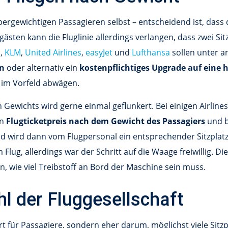
bergewichtigen Passagieren selbst – entscheidend ist, dass
gästen kann die Fluglinie allerdings verlangen, dass zwei S
s
,
KLM
,
United Airlines
,
easyJet
und
Lufthansa
sollen unter a
en
oder alternativ ein
kostenpflichtiges Upgrade auf eine
ne im Vorfeld abwägen.
n Gewichts wird gerne einmal geflunkert. Bei einigen Airlin
en
Flugticketpreis nach dem Gewicht des Passagiers
und b
 wird dann vom Flugpersonal ein entsprechender Sitzplatz
Flug, allerdings war der Schritt auf die Waage freiwillig. D
 wie viel Treibstoff an Bord der Maschine sein muss.
hl der Fluggesellschaft
für Passagiere, sondern eher darum, möglichst viele Sitzp