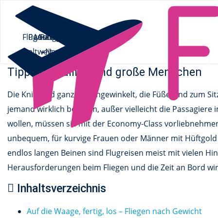
Flüge.de
»
Ratgeber
» Fliegen mit Übergewicht & Übergröße
Flüge
Pauschalreisen
Mietwagen
Ratgeber
Flüge
Fliegen mit Übergewicht &
weltweit
News
Tipps für füllige und große Menschen
Die Knie sind ganz eng angewinkelt, die Füße sind zum S
jemand wirklich bequem, außer vielleicht die Passagiere i
wollen, müssen sie mit der Economy-Class vorliebnehme
unbequem, für kurvige Frauen oder Männer mit Hüftgold
endlos langen Beinen sind Flugreisen meist mit vielen H
Herausforderungen beim Fliegen und die Zeit an Bord w
Inhaltsverzeichnis
Auf die Waage, fertig, los – Fliegen nach Gewicht