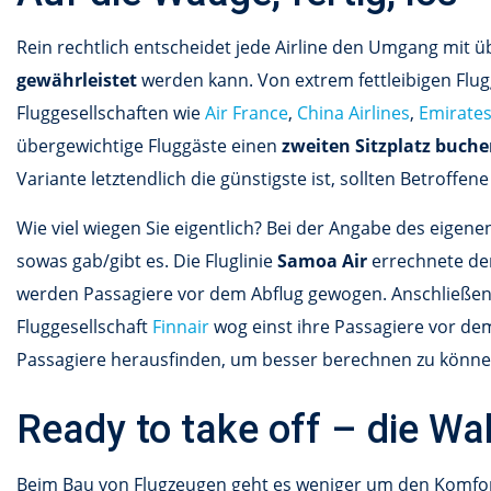
Rein rechtlich entscheidet jede Airline den Umgang mit ü
gewährleistet
werden kann. Von extrem fettleibigen Flug
Fluggesellschaften wie
Air France
,
China Airlines
,
Emirate
übergewichtige Fluggäste einen
zweiten Sitzplatz buch
Variante letztendlich die günstigste ist, sollten Betroffe
Wie viel wiegen Sie eigentlich? Bei der Angabe des eigene
sowas gab/gibt es. Die Fluglinie
Samoa Air
errechnete d
werden Passagiere vor dem Abflug gewogen. Anschließend
Fluggesellschaft
Finnair
wog einst ihre Passagiere vor dem 
Passagiere herausfinden, um besser berechnen zu können,
Ready to take off – die Wa
Beim Bau von Flugzeugen geht es weniger um den Komfort 