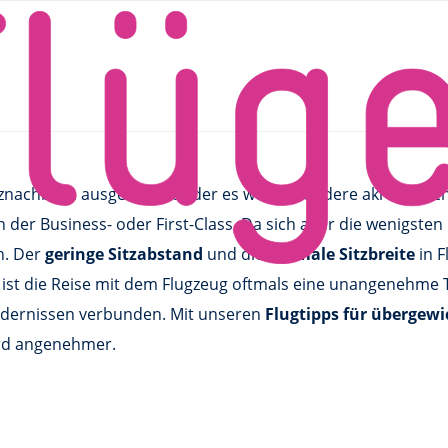
 Übergröße
itznachbarn ausgestreckt oder es werden andere akrobatisch
n der Business- oder First-Class. Da sich aber die wenigsten
n. Der
geringe Sitzabstand
und die
schmale Sitzbreite
in F
 ist die Reise mit dem Flugzeug oftmals eine unangenehme
indernissen verbunden. Mit unseren
Flugtipps für übergew
ird angenehmer.