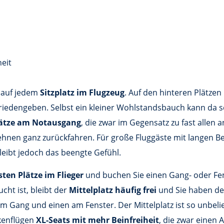
heit
 auf jedem
Sitzplatz im Flugzeug
. Auf den hinteren Plätze
edengeben. Selbst ein kleiner Wohlstandsbauch kann da sc
lätze am Notausgang
, die zwar im Gegensatz zu fast allen 
 Lehnen ganz zurückfahren. Für große Fluggäste mit langen 
bleibt jedoch das beengte Gefühl.
sten Plätze im Flieger
und buchen Sie einen Gang- oder Fens
cht ist, bleibt der
Mittelplatz häufig frei
und Sie haben deu
 am Gang und einen am Fenster. Der Mittelplatz ist so unbel
ckenflügen
XL-Seats mit mehr Beinfreiheit
, die zwar einen 