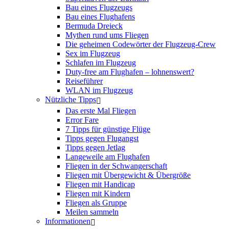
Bau eines Flugzeugs
Bau eines Flughafens
Bermuda Dreieck
Mythen rund ums Fliegen
Die geheimen Codewörter der Flugzeug-Crew
Sex im Flugzeug
Schlafen im Flugzeug
Duty-free am Flughafen – lohnenswert?
Reiseführer
WLAN im Flugzeug
Nützliche Tipps
Das erste Mal Fliegen
Error Fare
7 Tipps für günstige Flüge
Tipps gegen Flugangst
Tipps gegen Jetlag
Langeweile am Flughafen
Fliegen in der Schwangerschaft
Fliegen mit Übergewicht & Übergröße
Fliegen mit Handicap
Fliegen mit Kindern
Fliegen als Gruppe
Meilen sammeln
Informationen