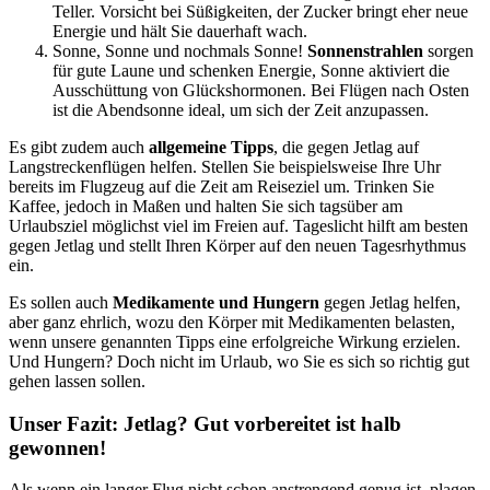
Teller. Vorsicht bei Süßigkeiten, der Zucker bringt eher neue
Energie und hält Sie dauerhaft wach.
Sonne, Sonne und nochmals Sonne!
Sonnenstrahlen
sorgen
für gute Laune und schenken Energie, Sonne aktiviert die
Ausschüttung von Glückshormonen. Bei Flügen nach Osten
ist die Abendsonne ideal, um sich der Zeit anzupassen.
Es gibt zudem auch
allgemeine Tipps
, die gegen Jetlag auf
Langstreckenflügen helfen. Stellen Sie beispielsweise Ihre Uhr
bereits im Flugzeug auf die Zeit am Reiseziel um. Trinken Sie
Kaffee, jedoch in Maßen und halten Sie sich tagsüber am
Urlaubsziel möglichst viel im Freien auf. Tageslicht hilft am besten
gegen Jetlag und stellt Ihren Körper auf den neuen Tagesrhythmus
ein.
Es sollen auch
Medikamente und Hungern
gegen Jetlag helfen,
aber ganz ehrlich, wozu den Körper mit Medikamenten belasten,
wenn unsere genannten Tipps eine erfolgreiche Wirkung erzielen.
Und Hungern? Doch nicht im Urlaub, wo Sie es sich so richtig gut
gehen lassen sollen.
Unser Fazit: Jetlag? Gut vorbereitet ist halb
gewonnen!
Als wenn ein langer Flug nicht schon anstrengend genug ist, plagen