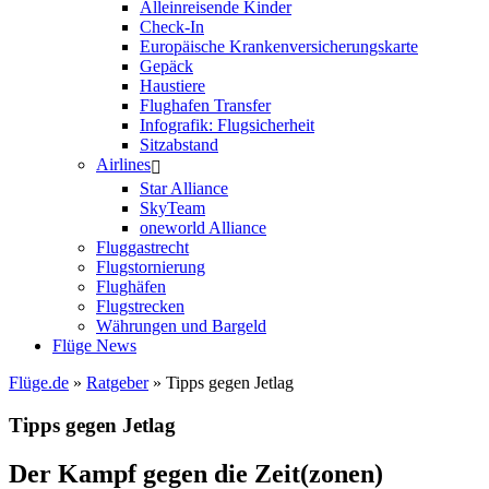
Alleinreisende Kinder
Check-In
Europäische Krankenversicherungskarte
Gepäck
Haustiere
Flughafen Transfer
Infografik: Flugsicherheit
Sitzabstand
Airlines
Star Alliance
SkyTeam
oneworld Alliance
Fluggastrecht
Flugstornierung
Flughäfen
Flugstrecken
Währungen und Bargeld
Flüge News
Flüge.de
»
Ratgeber
» Tipps gegen Jetlag
Tipps gegen Jetlag
Der Kampf gegen die Zeit(zonen)