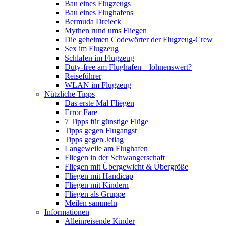
Bau eines Flugzeugs
Bau eines Flughafens
Bermuda Dreieck
Mythen rund ums Fliegen
Die geheimen Codewörter der Flugzeug-Crew
Sex im Flugzeug
Schlafen im Flugzeug
Duty-free am Flughafen – lohnenswert?
Reiseführer
WLAN im Flugzeug
Nützliche Tipps
Das erste Mal Fliegen
Error Fare
7 Tipps für günstige Flüge
Tipps gegen Flugangst
Tipps gegen Jetlag
Langeweile am Flughafen
Fliegen in der Schwangerschaft
Fliegen mit Übergewicht & Übergröße
Fliegen mit Handicap
Fliegen mit Kindern
Fliegen als Gruppe
Meilen sammeln
Informationen
Alleinreisende Kinder