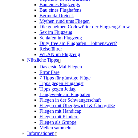
Bau eines Flugzeugs
Bau eines Flughafens
Bermuda Dreieck
Mythen rund ums Fliegen
Die geheimen Codewörter der Flugzeug-Crew
Sex im Flugzeug
Schlafen im Flugzeug
Duty-free am Flughafen – lohnenswert?
Reiseführer
WLAN im Flugzeug
Nützliche Tipps
Das erste Mal Fliegen
Error Fare
7 Tipps für günstige Flüge
Tipps gegen Flugangst
Tipps gegen Jetlag
Langeweile am Flughafen
Fliegen in der Schwangerschaft
Fliegen mit Übergewicht & Übergröße
Fliegen mit Handicap
Fliegen mit Kindern
Fliegen als Gruppe
Meilen sammeln
Informationen