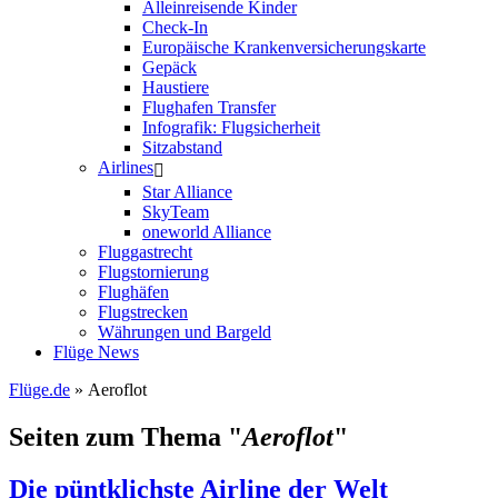
Alleinreisende Kinder
Check-In
Europäische Krankenversicherungskarte
Gepäck
Haustiere
Flughafen Transfer
Infografik: Flugsicherheit
Sitzabstand
Airlines
Star Alliance
SkyTeam
oneworld Alliance
Fluggastrecht
Flugstornierung
Flughäfen
Flugstrecken
Währungen und Bargeld
Flüge News
Flüge.de
» Aeroflot
Seiten zum Thema "
Aeroflot
"
Die püntklichste Airline der Welt