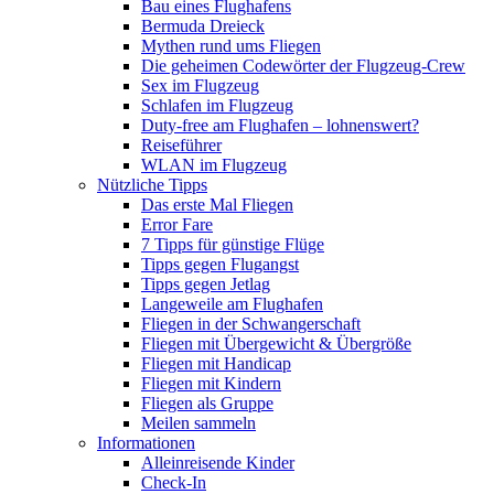
Bau eines Flughafens
Bermuda Dreieck
Mythen rund ums Fliegen
Die geheimen Codewörter der Flugzeug-Crew
Sex im Flugzeug
Schlafen im Flugzeug
Duty-free am Flughafen – lohnenswert?
Reiseführer
WLAN im Flugzeug
Nützliche Tipps
Das erste Mal Fliegen
Error Fare
7 Tipps für günstige Flüge
Tipps gegen Flugangst
Tipps gegen Jetlag
Langeweile am Flughafen
Fliegen in der Schwangerschaft
Fliegen mit Übergewicht & Übergröße
Fliegen mit Handicap
Fliegen mit Kindern
Fliegen als Gruppe
Meilen sammeln
Informationen
Alleinreisende Kinder
Check-In