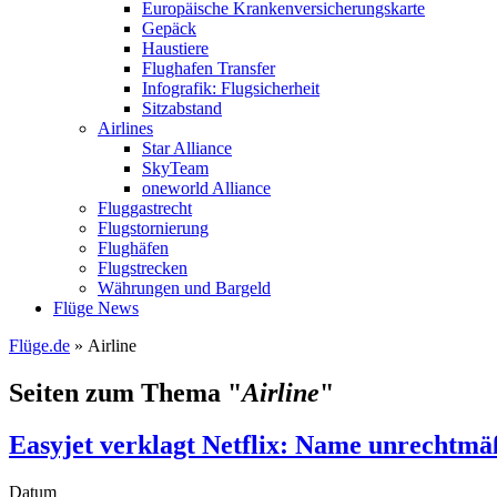
Europäische Krankenversicherungskarte
Gepäck
Haustiere
Flughafen Transfer
Infografik: Flugsicherheit
Sitzabstand
Airlines
Star Alliance
SkyTeam
oneworld Alliance
Fluggastrecht
Flugstornierung
Flughäfen
Flugstrecken
Währungen und Bargeld
Flüge News
Flüge.de
» Airline
Seiten zum Thema "
Airline
"
Easyjet verklagt Netflix: Name unrechtmä
Datum