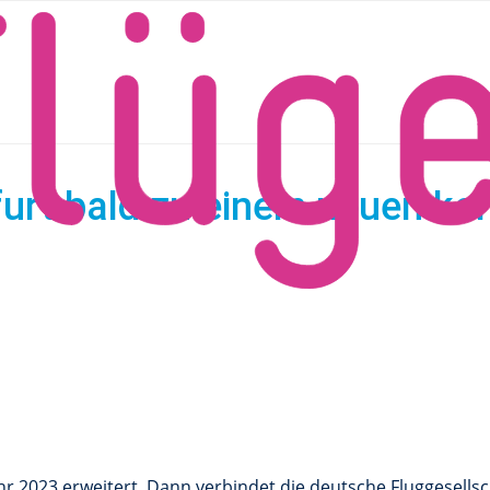
"
furt bald zu einem neuen ka
r 2023 erweitert. Dann verbindet die deutsche Fluggesells